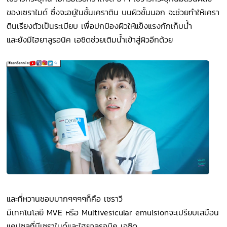
ของเซราไมด์ ซึ่งจะอยู่ในชั้นเคราติน บนผิวชั้นนอก จะช่วยทำให้เครา
ตินเรียงตัวเป็นระเบียบ เพื่อปกป้องผิวให้แข็งแรงกักเก็บน้ำ
และยังมีไฮยาลูรอนิค เอซิดช่วยเติมน้ำเข้าสู่ผิวอีกด้วย
และที่หวานชอบมากๆๆๆๆก็คือ เซราวี
มีเทคโนโลยี MVE หรือ Multivesicular emulsionจะเปรียบเสมือน
แคปซูลที่มีเซราไมด์และไฮยาลูรอนิค เอซิด