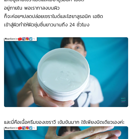
อยู่ภายใน พอเราทาลงบนผิว
ก็จะค่อยๆปลดปล่อยเซราไมด์และไฮยาลูรอนิค เอซิด
เข้าสู่ผิวทำให้ผิวชุ่มชื่นยาวนานถึง 24 ชั่วโมง
และนี่คือเนื้อครีมของเซราวี เข้มข้นมาก ใช้เพียงนิดเดียวเองค่ะ