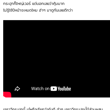
กระปุกก็ใหญ่เวอร์ แต่บอกเลยว่าคุ้มมาก
ไม่รู้ใช้ปีหน้าจะหมดไหม ฮ่าๆ มาดูกันเลยดีกว่า
เซราวีกระปุกนี้ เอ๋หรือเรียกว่าถังดี ฮ่าๆ เซราวีกระปุกนั้มีส่วนผสม