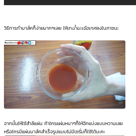
วิธีการทำมาส์คก็ง่ายมากๆเลย ให้เท
น้ำมะเขือเทศ
ลงในภาชนะ
จากนั้นให้ใช้สำลีแผ่น ถ้าใครแผ่นหนาๆก็ให้ฉีกแบ่งแบบหวานเลย
หรือใครมีแผ่นมาส์คสำเร็จรูปแบบไม่มีเซรั่มก็ใช้ได้นะคะ