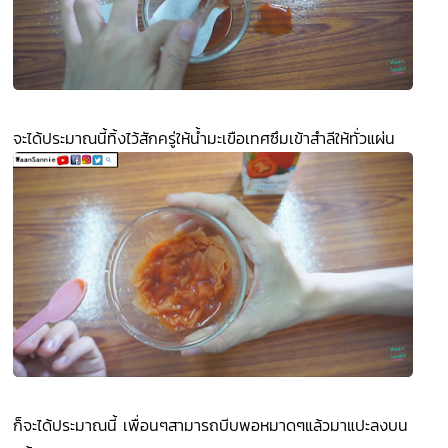
จะได้ประมาณนี้ทิ้งไว้สักครู่ให้น้ำมะเขือเทศซึมเข้าสำลีให้ทั่วแผ่น
ก็จะได้ประมาณนี้ เพื่อนๆสามารถบีบพอหมาดๆแล้วมาแปะลงบน