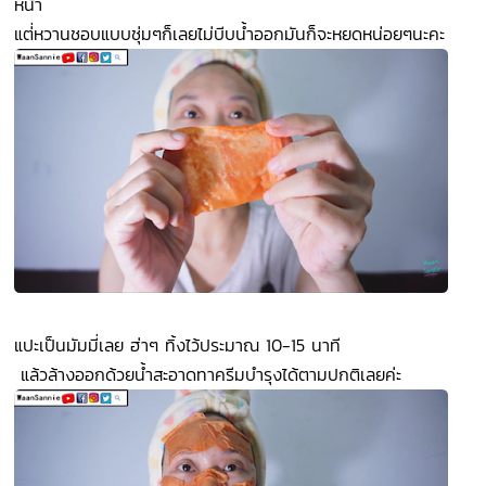
หน้า
แต่่หวานชอบแบบชุ่มๆก็เลยไม่บีบน้ำออกมันก็จะหยดหน่อยๆนะคะ
แปะเป็นมัมมี่เลย ฮ่าๆ ทิ้งไว้ประมาณ 10-15 นาที
แล้วล้างออกด้วยน้ำสะอาดทาครีมบำรุงได้ตามปกติเลยค่ะ