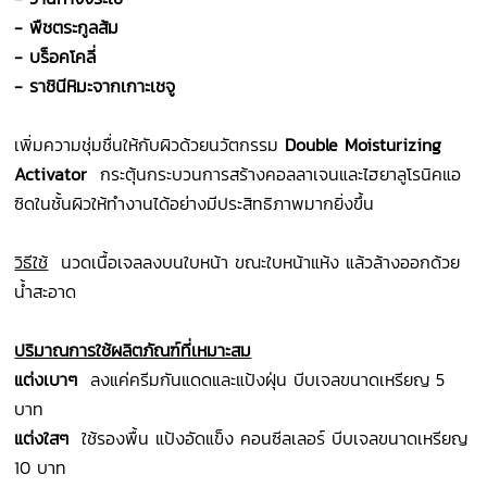
- พืชตระกูลส้ม
- บร็อคโคลี่
- ราชินีหิมะจากเกาะเชจู
เพิ่มความชุ่มชื่นให้กับผิวด้วยนวัตกรรม
Double Moisturizing
Activator
กระตุ้นกระบวนการสร้างคอลลาเจนและไฮยาลูโรนิคแอ
ซิดในชั้นผิวให้ทำงานได้อย่างมีประสิทธิภาพมากยิ่งขึ้น
วิธีใช้
นวดเนื้อเจลลงบนใบหน้า ขณะใบหน้าแห้ง แล้วล้างออกด้วย
น้ำสะอาด
ปริมาณการใช้ผลิตภัณฑ์ที่เหมาะสม
แต่งเบาๆ
ลงแค่ครีมกันแดดและแป้งฝุ่น บีบเจลขนาดเหรียญ 5
บาท
แต่งใสๆ
ใช้รองพื้น แป้งอัดแข็ง คอนซีลเลอร์ บีบเจลขนาดเหรียญ
10 บาท