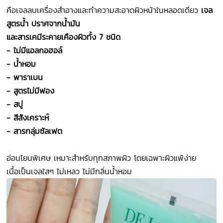
คือเจลลบเครื่องสำอางและทำความสะอาดผิวหน้าในหลอดเดียว
เจล
สูตรน้ำ ปราศจากน้ำมัน
และสารเคมีระคายเคืองผิวทั้ง 7 ชนิด
- ไม่มีแอลกอฮอล์
- น้ำหอม
- พาราเบน
- สูตรไม่มีฟอง
- สบู่
- สีสังเคราะห์
- สารกลุ่มซัลเฟต
อ่อนโยนพิเศษ เหมาะสำหรับทุกสภาพผิว โดยเฉพาะผิวแพ้ง่าย
เนื้อเป็นเจลใสๆ ไม่เหลว ไม่มีกลิ่นน้ำหอม