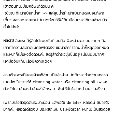
เช้าตอนที่ไม่มีเมคอัพได้ด้วยนะคะ
ใช้ขณะที่หน้าเปียกน้ำค่ะ => แค่ลูบน้ำให้หน้าเปียกนิดหน่อยก็พอ
เดี๋ยวเจลจะละลายหายไปหมดก่อนวิธีใช้ก็เหมือนเวลาใช้เจลล้างหน้า
ทั่วไปอ่ะค่ะ
หลังใช้
สิ่งแรกที่รู้สึกได้แบบทันทีเลยคือ ผิวหน้าสะอาดมากกก คือ
เค้าทำความสะอาดเมคอัพได้จริง แม้มาสคาร่ากันน้ำก็หลุดออกหมด
และหน้าก็ไม่แห้งตึงด้วยค่ะ ยังรู้สึกว่าผิวชุ่มชื้นอยู่ เนียนนุ่มมากๆ
เอามือจับแก้มแล้วมีความเด้งๆ
ส่วนตัวแพรเป็นคนผิวแพ้ง่าย เป็นสิวง่าย ปกติเวลาทำความสะอาด
เมคอัพ ไม่ว่าจะใช้ cleansing water หรือ cleansing oil แพรจะ
ต้องใช้เจลล้างหน้าล้างซ้ำอีกรอบ เพื่อให้มั่นใจว่าหน้าสะอาดจริงๆ
เพราะกลัวสิวอุดตันจะมาเยือน แต่พอใช้ de latex หลอดนี้ สบายใจ
มากค่ะ หลอดเดียวจบ ประหยัดเงิน ประหยัดเวลา หน้าไม่เป็นสิวด้วย