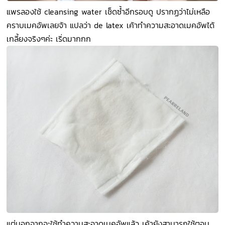
แพรลองใช้ cleansing water เช็ดซ้ำอีกรอบดู ปรากฏว่าไม่เหลือ
คราบเมคอัพเลยจ้า แปลว่า de latex เค้าทำความสะอาดเมคอัพได้
เกลี้ยงจริงๆค่ะ เริ่ดมากกก
แต่นอกจากจะใช้ทำความสะอาดเมคอัพแล้ว เค้ายังสามารถใช้ตอน