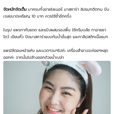
จัดหนักจัดเต็ม
มาครบทั้งอายไลเนอร์ มาสคาร่า ลิปแมทติดทน บีบ
เจลขนาดเหรียญ 10 บาท ควรใช้ซ้ำอีกครั้ง
ในรูป แพรทากันแดด และแป้งผสมรองพื้น ใช้ครีมบลัช ทาอายชา
โดว์ เขียนคิ้ว ปัดมาสคาร่าแบบกันน้ำขั้นสุด และทาลิปสติกเนื้อแมท
แพรใช้ตอนหน้าแห้ง และนวดๆวนๆไปค่ะ เครื่องสำอางจะค่อยๆหลุด
ออกค่ะ จากนั้นไปล้างออกด้วยน้ำเปล่า