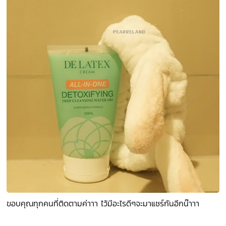
ขอบคุณทุกคนที่ติดตามค่าาา ไว้มีอะไรดีๆจะมาแชร์กันอีกน๊าาา