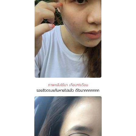
ภาพหลังใช้มา เกือบๆ1เดือน
รอยสิวตรงแก้มหายไปแล้ว ดีใจมากกกกกกก