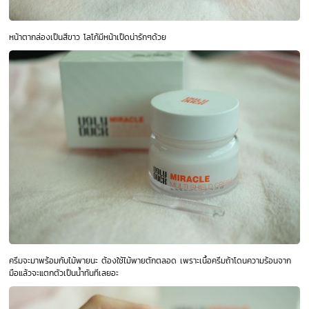
หน้าตากล่องเป็นสีขาว โลโก้มีหน้าเป็ดน่ารักๆด้วย
ครีมจะมาพร้อมกับไม้พายนะ ต้องใช้ไม้พายตักตลอด เพราะเนื้อครีมถ้าโดนความร้อนจาก
มือแล้วจะแตกตัวเป็นน้ำทันทีเลยอะ