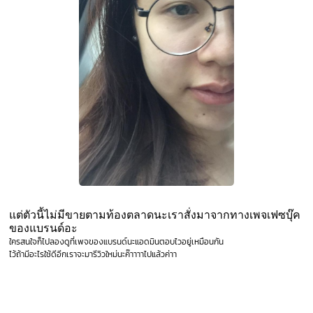
แต่ตัวนี้ไม่มีขายตามท้องตลาดนะเราสั่งมาจากทางเพจเฟซบุ๊ค
ของแบรนด์อะ
ใครสนใจก็ไปลองดูที่เพจของแบรนด์นะแอดมินตอบไวอยู่เหมือนกัน
ไว้ถ้ามีอะไรใช้ดีอีกเราจะมารีวิวใหม่นะค๊าาาาไปแล้วค่าา