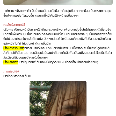
แค่ทาเบาๆก็จะแตกตัวเป็นน้ำแบบนี้เลยแล้วมือเราก็จะชุ่มชื้นมากๆเหมือนเป็นเกราะความชุ่ม
ชื้นปกคลุมอยู่อะไรแบบนั้น ตอนทาที่หน้าคือรู้สึกหน้าชุ่มชื้นมากๆ
ผลลัพธ์จากการใช้
จริงๆเราเป็นคนหน้ามันมากๆใช้สกินแคร์เกาหลีพวกเพิ่มความชุ่มชื้นไมไ่ด้เลยแต่ตัวนี้อเมซิ่ง
มากๆที่เพิ่มความชุ่มชื้นให้กับผิวได้จริงๆแบบไม่ทำให้หน้ามันทาแรกๆจะชุ่มชื้นมากๆสักพักก็จะ
ซึมไปเองแต่พอจับๆแล้วผิวจะยังเปียกๆหน่อยถ้าใครไม่ชอบก็ตบแป้งทับก็สวยเลยจ้าหรือจะ
แต่งหน้าทับก็ทำให้แต่งหน้าติดทนขึ้นน้าาา
เรื่องการรักษาสิว
ที่ทางแบรนด์เคลมช่วงนึงเราเป็นสิวแบบเม็ดๆอักเสบขึ้นเราใช้คู่กับยาแต้ม
สิวที่เคยใช้ก็ดีนะ เออ แบบสิวยุบไวขึ้นอะปกติเราแต้มสิวตั้ง3วันอะถึงจะยุบแต่เดี๋ยวนี้แต้มสิว
วันเดียวก็สิวยุบเลยจ้าหายไวขึ้นมากๆ
เรื่องรอยสิว
เรามีรูปก่อนใช้กับหลิงใช้ให้ดูด้วยนะ (หน้าสดก็จะน่ากลัวหน่อยๆนะ)
ภาพก่อนใช้จ้า
เรามีรอยสิวตรงแก้มอะ