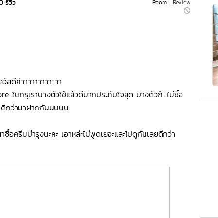
0 รีวิว
Room :
Review
สวัสดีค่าาาาาาาาาาาา
re ในกรุเราบางตัวใช้แล้วดีมากประทับใจสุด บางตัวก็...ไม่ซื้อ
อดีกว่ามาฝากกันนนนน
จหาซื้อครีมบำรุงนะคะ เอาหล่ะไม่พูดเยอะและไปดูกันเลยดีกว่า