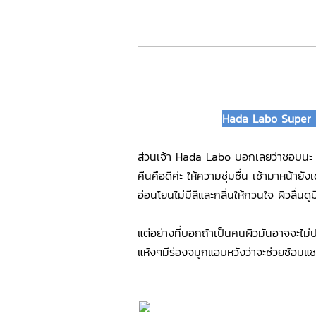
Hada Labo Super H
ส่วนเจ้า Hada Labo บอกเลยว่าชอบนะ แ
คืนคือดีค่ะ ให้ความชุ่มชื่น เช้ามาหน้ายั
อ่อนโยนไม่มีสีและกลิ่นให้กวนใจ ผิวลื่นดู
แต่อย่างที่บอกถ้าเป็นคนผิวมันอาจจะไม่ปล
แห้งๆมีร่องจมูกแอบหวังว่าจะช่วยซ้อมแ