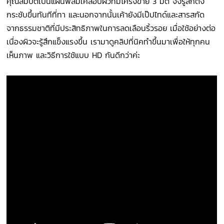
คุณสมบัติเป็นแผ่นฟิล์มเคลือบผิวที่มีโครงข่าย 3 มิติ จึงรู้สึกตึง
กระชับขึ้นทันทีที่ทา และนอกจากนั้นเค้ายังมีเป๊ปไทด์และสารสกัด
จากธรรมชาติที่มีประสิทธิภาพในการลดเลือนริ้วรอย เมื่อใช้อย่างต่อ
เนื่องผิวจะรู้สึกแข็งแรงขึ้น เรามาดูคลิปที่นิคทำขึ้นมาเพื่อให้ทุกคน
เห็นภาพ และวิธีการใช้แบบ HD กันดีกว่าค่ะ