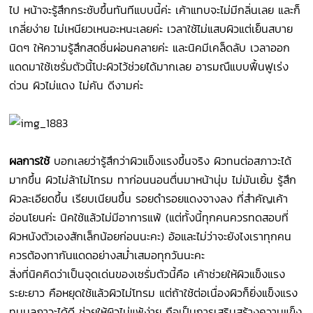
ไป หน้าจะรู้สึกกระชับขึ้นทันทีแบบนี้ค่ะ เค้าแทบจะไม่มีกลิ่นเลย และก็
เกลี่ยง่าย ไม่เหนียวเหนอะหนะเลยค่ะ เวลาใช้ไม่แสบผิวแต่เย็นสบาย
นิดๆ ให้ความรู้สึกสดชื่นผ่อนคลายค่ะ และนิคมีเคล็ดลับ เวลาออก
แดดมาใช้เซรั่มตัวนี้โปะผิวไว้ช่วยได้มากเลย อารมณืแบบฟื้นฟูเร่ง
ด่วน ผิวไม่แดง ไม่คัน ดีงามค่ะ
ผลการใช้
บอกเลยว่ารู้สึกว่าผิวแข็งแรงขึ้นจริง ผิวทนต่อสภาวะได้
มากขึ้น ผิวไม่ล้าไม่โทรม ทาก่อนนอนตื่นมาหน้านุ่ม ไม่มันเยิ้ม รู้สึก
ผิวละเอียดขึ้น เรียบเนียนขึ้น รอยดำรอยแดงจางลง ที่สำคัญเค้า
อ่อนโยนค่ะ นิคใช้แล้วไม่มีอาการแพ้ (แต่ทั้งนี้ทุกคนควรทดสอบที่
ผิวหนังตัวเองสักเล็กน้อยก่อนนะคะ) อ้อและไม่ว่าจะยังไงเราทุกคน
ควรต้องทากันแดดอย่างสม่ำเสมอทุกวันนะคะ
สิ่งที่นิคคิดว่าเป็นจุดเด่นของเซรั่มตัวนี้คือ เค้าช่วยให้ผิวแข็งแรง
ระยะยาว คือหยุดใช้แล้วผิวไม่โทรม แต่ถ้าใช้ต่อเนื่องผิวก็ยิ่งแข็งแรง
ทนมลภาวะได้ดี ช่วยให้ผิวไม่แพ้ง่าย ถือเป็นการเสริมสร้างความแข็ง