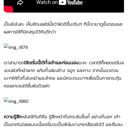
เป็นยังไงคะ เห็นชัดเลยใช่มั้ยว่าผิวดีขึ้นจริงๆ ทีนี้เรามาดูขั้นตอนและ
ผลการใช้ที่นิคสรุปไว้กันดีกว่า
เราสามารถ
ใช้เซรั่มนี้ได้ทั้งเช้าและก่อนนอน
นะคะ เวลาใช้ก็หยดเซรั่มล
งบนผิวที่หน้าผาก แก้มทั้งสองข้าง จมูก และคาง จากนั้นนวดวน
เบาๆให้ทั่วทั้งใบหน้าและลำคอ และนิคจะตบเบาๆเพื่อเป็นการกระตุ้น
คอลลาเจนใต้ชั้นผิวด้วยค่ะ
ความรู้สึก
หลังใช้ทันทีคือ รู้สึกหน้าตึงกระชับขึ้นค่ั อย่างที่บอก เค้า
เป็นเทคโนโลยแบบเนื้อเซรั่มจะเป็นฟิล์มบางๆเคลือบผิวไว้ และซึมลง