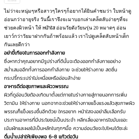
ไม่ว่าจะหนุ่มๆหรือสาวๆใครๆก็อยากได้ยินคำชมว่า ใบหน้าดู
อ่อนกว่าอายุจริง วันนี้เราจึงจะมาบอกเล่าเคล็ดลับง่ายๆที่จะ
หน้าใส
ช่วยคงผิวหน้า ให้
อ่อนวัยดังวัยนรุ่น 20
หมาดๆ อ่อน
เยาว์กว่าวัยมาฝากกันถ้าพร้อมแล้ว เราไปดูเคล็ดลับหน้าเด็ก
กันเลยดีกว่า
อย่าขี้เกียจในการออกกำลังกาย
ซึ่งหากว่าคุณอยากมีรูปร่างที่ดีนั้นจะต้องออกกำลังกายอย่าง
สม่ำเสมออีกทั้งการออกกำลังกาย จะช่วยให้ร่างกาย สดชื่น
กระปรี้กระเปร่าไม่เหนื่อยหรืออ่อนล้าง่าย
อาหารดีต่อสุขภาพและผิววพรรณ
ผิวที่ดูอ่อนวัยต้องเกิดมาตั้งแต่ภายในร่างกายสู่ภายนอกการเพิ่ม
วิตามิน ให้ร่างกาย นอกจากจะช่วยให้ร่างกายแข็งแรงแล้วสุขภาพผิว
พรรณก็แข็งแรงขึ้นอีกด้วย ใครอยาก หน้าใสจงอย่าลืมเลือกรับ
ประทานอาหารที่มีประโยชน์เป็นประจำ หลีกเลี่ยงอาหารไขมันเยอะ
เน้นผักและผลไม้เป็นหลักในทุกๆมื้อ ความอ่อนวัยจะไปไหนได้ซะล่ะ
ดื่มน้ำเปล่าให้เพียงพอ 6-8 แก้วต่อวัน