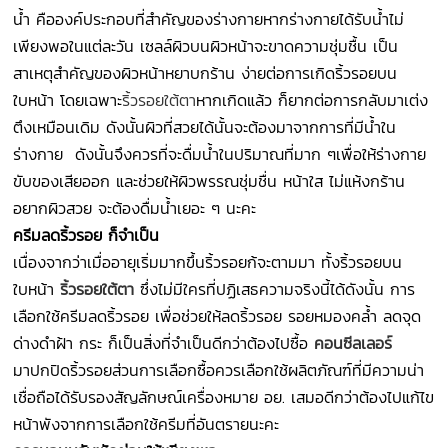
น้ำ คือองค์ประกอบที่สำคัญของร่างกายหากร่างกายได้รับน้ำไม่
เพียงพอในแต่ละวัน เซลล์ผิวบนผิวหน้าจะขาดความชุ่มชื้น เป็น
สาเหตุสำคัญของผิวหน้าหยาบกร้าน ง่ายต่อการเกิดริ้วรอยบน
ใบหน้า โดยเฉพาะ
ริ้วรอยใต้ตา
หากเกิดแล้ว ก็ยากต่อการกลับมาเต่ง
ตึงเหมือนเดิม ดังนั้นผิวที่สวยได้นั้นจะต้องมาจากการที่มีน้ำใน
ร่างกาย ดังนั้นจึงควรที่จะดื่มน้ำในปริมาณที่มาก ๆเพื่อให้ร่างกาย
ขับของเสียออก และช่วยให้ผิวพรรณชุ่มชื่น หน้าใส ไม่แห้งกร้าน
อยากผิวสวย จะต้องดื่มน้ำเยอะ ๆ นะคะ
ครีมลดริ้วรอย ก็จำเป็น
เนื่องจากว่าเมื่ออายุเริ่มมากขึ้นริ้วรอยก้จะตามมา ทั้งริ้วรอยบน
ใบหน้า
ริ้วรอยใต้ตา
ซึ่งไม่มีใครที่ปฏิเสธความจริงนี้ได้ดังนั้น การ
เลือกใช้ครีมลดริ้วรอย เพื่อช่วยให้ลดริ้วรอย รอยหมองคล้ำ ลดจุด
ด่างดำฝ้า กระ ก็เป็นสิ่งที่จำเป็นดีกว่าต้องไปซื้อ
คอนซีลเลอร์
มาปกปิดริ้วรอยส่วนการเลือกซื้อควรเลือกใช้ผลิตภัณฑ์ที่มีความน่า
เชื่อถือได้รับรองสัญลักษณ์เครื่องหมาย อย.
เสมอดีกว่าต้องไปแก้ไข
หน้าพังจากการเลือกใช้ครีมที่อันตรายนะคะ