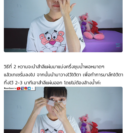
วิธีที่ 2 หวานจะนำสำลีแผ่นมาแบ่งครึ่งชุบน้ำพอหมาดๆ
แล้วเทเซรั่มลงไป จากนั้นนำมาวางไว้ใต้ตา เพื่อทำการมาส์กใต้ตา
ทิ้งไว้ 2-3 นาทีเอาสำลีแผ่นออก โดยไม่ต้องล้างน้ำค่ะ