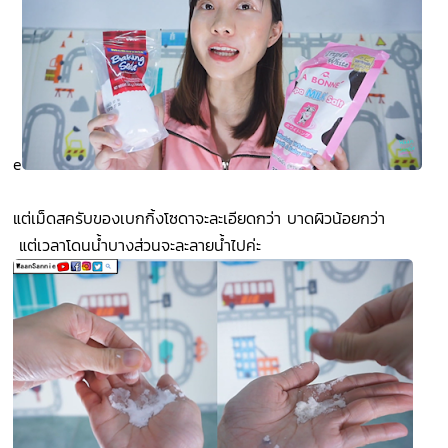
e
แต่เม็ดสครับของเบกกิ้งโซดาจะละเอียดกว่า บาดผิวน้อยกว่า
แต่เวลาโดนน้ำบางส่วนจะละลายน้ำไปค่ะ