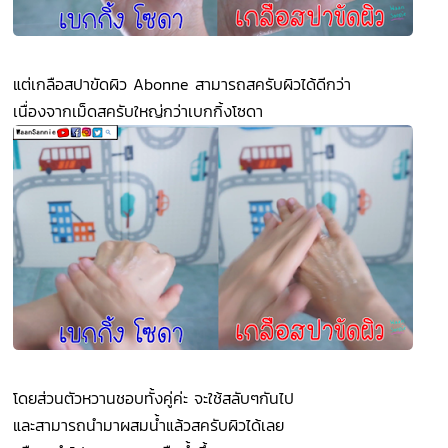
แต่เกลือสปาขัดผิว Abonne สามารถสครับผิวได้ดีกว่า
เนื่องจากเม็ดสครับใหญ่กว่าเบกกิ้งโซดา
โดยส่วนตัวหวานชอบทั้งคู่ค่ะ จะใช้สลับๆกันไป
และสามารถนำมาผสมน้ำแล้วสครับผิวได้เลย