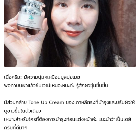
เนื้อครีม:: มีความนุ่มๆเหมือนมูสปุยเมฆ
พอทาบนผิวแล้วซึมไวไม่เหนอะหนะค่ะ รู้สึกผิวชุ่มชื่นขึ้น
มีส่วนคล้าย Tone Up Cream ของเกาหลีตรงที่บำรุงและปรับผิวให้
ดูขาวขึ้นในตัวเดียว
เหมาะสำหรับใครที่ต้องการบำรุงก่อนแต่งหน้าค่ะ แนะนำว่าเป็นเดย์
ครีมที่ดีมาก