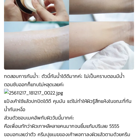
ทดสอบการกันน้ำ:: ตัวนี้กันน้ำได้ดีมากค่ะ ไม่เป็นคราบตอนมีน้ำ
ตอนซับออกก็แทบไม่หลุดเลยค่ะ
แป้งเค้าใช้แล้วปกปิดได้ดี คุมมัน แต่ไม่ทำให้ผิวรู้สึกแห้งในขณะที่กัน
น้ำกันเหงื่อ
ส่วนตัวชอบเมคอัพกับผิววันนี้มากค่ะ
คือเพื่อนทักว่าผิวเกาหลีหลายคนมากจนยิ้มแก้มปริเลย 5555
ขอบอกเลยว่าตัว ครีมปุยเมฆของเค้าพอทาลงผิวแล้วตามด้วยครีม