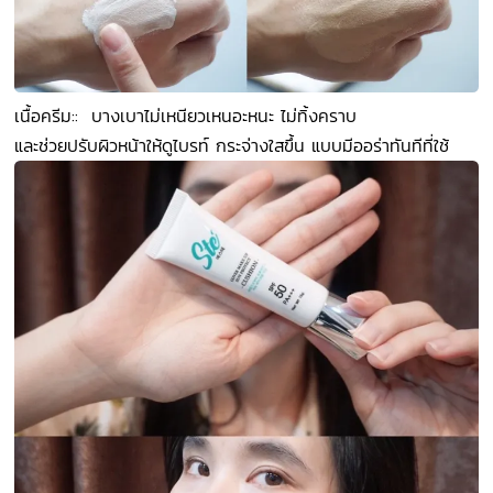
เนื้อครีม:: บางเบาไม่เหนียวเหนอะหนะ ไม่ทิ้งคราบ
และช่วยปรับผิวหน้าให้ดูไบรท์ กระจ่างใสขึ้น แบบมีออร่าทันทีที่ใช้