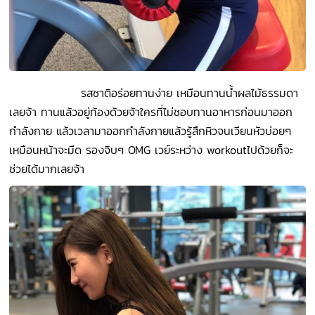
รสชาติอร่อยทานง่าย เหมือนทานน้ำผลไม้ธรรมดา
เลยจ้า ทานแล้วอยู่ท้องด้วยจ้าใครที่ไม่ชอบทานอาหารก่อนมาออก
กำลังกาย แล้วเวลามาออกกำลังกายแล้วรู้สึกหิวจนเวียนหัวบ่อยๆ
เหมือนหน้าจะมืด รองจิบๆ OMG
เวย์ระหว่าง workoutไปด้วยก็จะ
ช่วยได้มากเลยจ้า