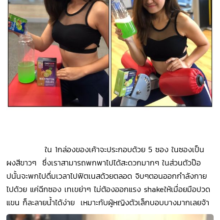
ใน 1กล่องของเค้าจะประกอบด้วย 5 ซอง ในซองเป็น
ผงสีขาวๆ ซึ่งเราสามารถพกพาไปได้สะดวกมากๆ ในส่วนตัวป๊อ
ปนั้นจะพกไปดื่มเวลาไปฟิตเนสด้วยตลอด จิบๆตอนออกกำลังกาย
ไปด้วย แค่ฉีกซอง เทเขย่าๆ ไม่ต้องออกแรง shake
ให้เมื่อยมือปวด
แขน ก็ละลายน้ำได้ง่าย เหมาะกับผู้หญิงตัวเล็กบอบบางมากเลยจ้า