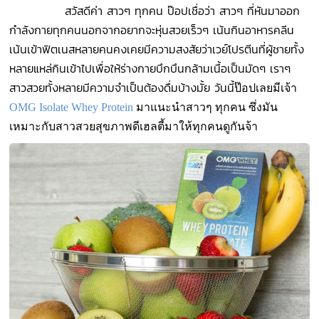
สวัสดีค่า สาวๆ ทุกคน ป๊อปเชื่อว่า สาวๆ ที่หันมาออก
กำลังกายทุกคนนอกจากอยากจะหุ่นสวยเร็วๆ เน้นกินอาหารคลีน
เน้นเข้าฟิตเนสหลายคนคงเคยมีความสงสัยว่าเวย์โปรตีนที่ผู้ชายทั้ง
หลายแหล่กินเข้าไปเพื่อให้ร่างกายบึกบึนกล้ามเนื้อเป็นมัดๆ เราๆ
สาวสวยทั้งหลายมีความจำเป็นต้องดื่มบ้างมั้ย วันนี้
ป๊อปเลยมีเจ้า
OMG Isolate Whey Protein
มาแนะนำสาวๆ ทุกคน ซึ่งมัน
เหมาะกับสาวสวยสุขภาพดีเฮลตี้มาให้ทุกคนดูกันจ้า