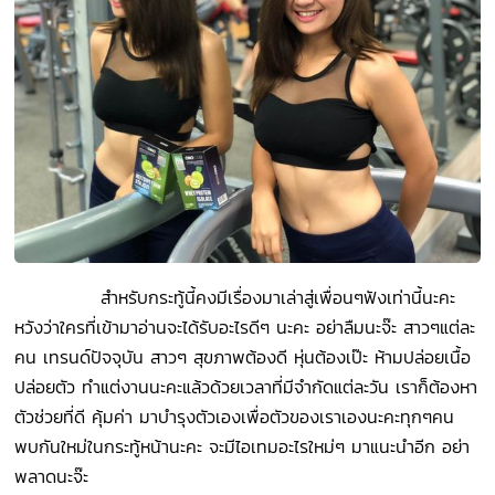
สำหรับกระทู้นี้คงมีเรื่องมาเล่าสู่เพื่อนๆฟังเท่านี้นะคะ
หวังว่าใครที่เข้ามาอ่านจะได้รับอะไรดีๆ นะคะ อย่าลืมนะจ๊ะ สาวๆแต่ละ
คน เทรนด์ปัจจุบัน สาวๆ สุขภาพต้องดี หุ่นต้องเป๊ะ ห้ามปล่อยเนื้อ
ปล่อยตัว ทำแต่งานนะคะแล้วด้วยเวลาที่มีจำกัดแต่ละวัน เราก็ต้องหา
ตัวช่วยที่ดี คุ้มค่า มาบำรุงตัวเองเพื่อตัวของเราเองนะคะทุกๆคน
พบกันใหม่ในกระทู้หน้านะคะ จะมีไอเทมอะไรใหม่ๆ มาแนะนำอีก อย่า
พลาดนะจ๊ะ