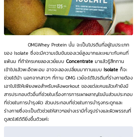
OMGWhey Protein
นั้น จะเป็นโปรตีนที่อยู่ในประเภท
ของ Isolate ซึ่งจะมีความเข้มข้นของเวย์สูงมากและเหมาะกับคนที่
แพ้นม ที่ถ้าใครเคยลองเวย์แบบ
Concentrate
มาแล้วรู้สึกทาน
เข้าไปแล้วพะอืดพะอม อาจจะลองเปลี่ยนมาทานแบบ
Isolate
ก็จะ
ช่วยได้น้า นอกจากสาวๆ ที่ทาน OMG เวย์จะได้โปรตีนที่ร่างกายต้อง
เอาไปใช้ให้เพียงพอสำหรับหลังworkout ของแต่ละคนแล้วเค้ายังมี
สารประกอบตัวอื่นที่ช่วยในเรื่องการ
การเผาผลาญไขมันส่วนประกอบ
ที่ช่วยในการบำรุงผิว ส่วนประกอบที่ช่วยในการบำรุงกระดูกและ
ร่างกายซึ่งจะเป็นตัวช่วยให้สาวๆอย่างเรามีทั้งรูปร่างและผิวพรรณที่
ดูสดใสได้ดียิ่งขึ้นด้วยค่ะ