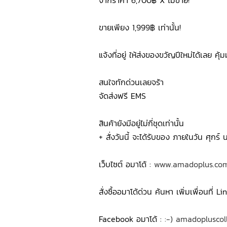
จากราคา 6,700฿ X ไม่ขาย!
ขายเพียง 1,999฿ เท่านั้น!
แจ้งที่อยู่ ให้ส่งของขวัญปีใหม่ได้เลย คุ้
สนใจทักด่วนเลยจร้า
จัดส่งฟรี EMS
สินค้ายังมีอยู่ไม่กี่ชุดเท่านั้น
+ สั่งวันนี้ จะได้รับของ ภายในวัน ศุกร์ น
เว็บไซต์ อมาโด้ :
www.amadoplus.co
สั่งซื้ออมาโด้ด่วน ค้นหา เพิ่มเพื่อนท
Facebook อมาโด้ :
:-) amadopluscol