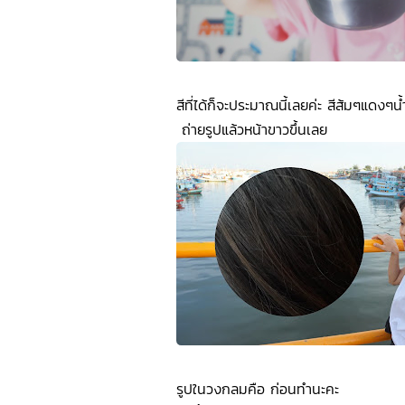
สีที่ได้ก็จะประมาณนี้เลยค่ะ สีส้มๆแดง
ถ่ายรูปแล้วหน้าขาวขึ้นเลย
รูปในวงกลมคือ ก่อนทำนะคะ