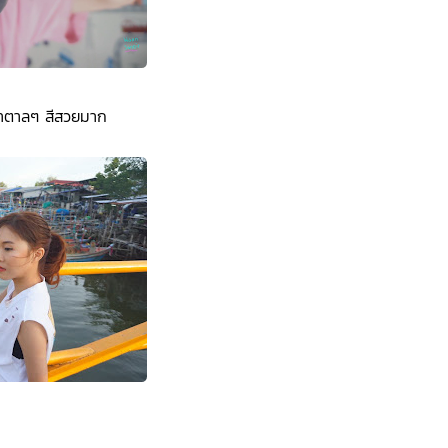
ๆน้ำตาลๆ สีสวยมาก