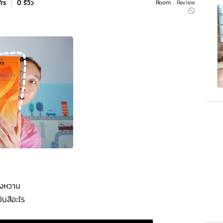
Yrs
|
0 รีวิว
Room :
Review
องหวาน
็นสีอะไร