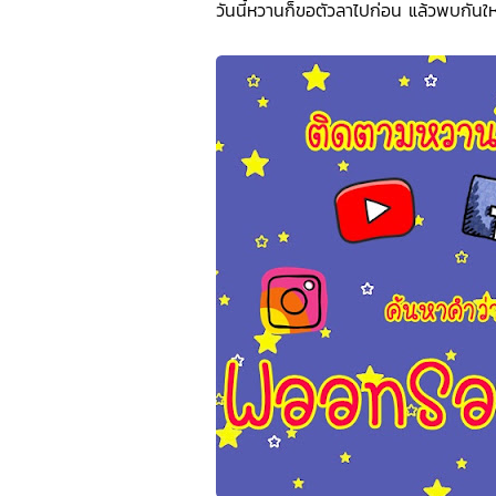
วันนี้หวานก็ขอตัวลาไปก่อน แล้วพบกันใหม่