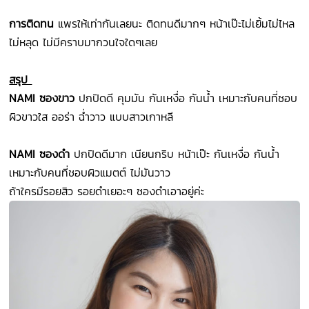
การติดทน
แพรให้เท่ากันเลยนะ ติดทนดีมากๆ หน้าเป๊ะไม่เยิ้มไม่ไหล
ไม่หลุด ไม่มีคราบมากวนใจใดๆเลย
สรุป
NAMI ซองขาว
ปกปิดดี คุมมัน กันเหงื่อ กันน้ำ เหมาะกับคนที่ชอบ
ผิวขาวใส ออร่า ฉ่ำวาว แบบสาวเกาหลี
NAMI ซองดำ
ปกปิดดีมาก เนียนกริบ หน้าเป๊ะ กันเหงื่อ กันน้ำ
เหมาะกับคนที่ชอบผิวแมตต์ ไม่มันวาว
ถ้าใครมีรอยสิว รอยดำเยอะๆ ซองดำเอาอยู่ค่ะ