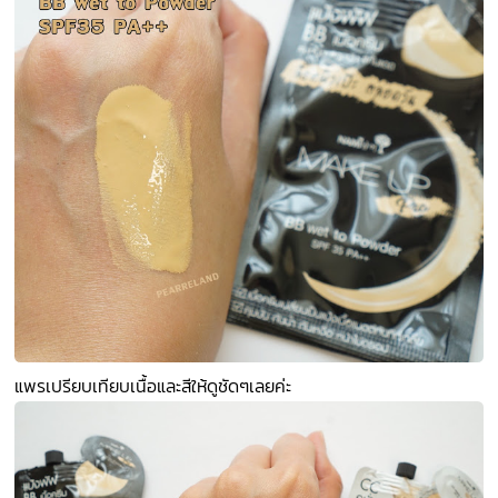
แพรเปรียบเทียบเนื้อและสีให้ดูชัดๆเลยค่ะ