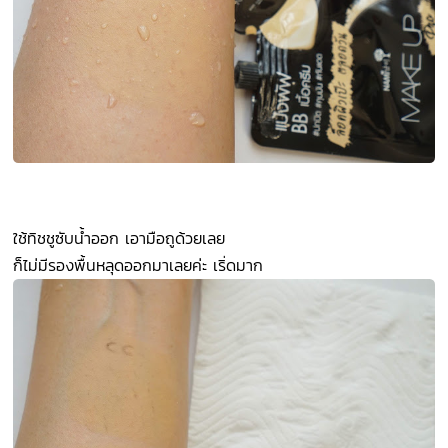
ใช้ทิชชูซับน้ำออก เอามือถูด้วยเลย
ก็ไม่มีรองพื้นหลุดออกมาเลยค่ะ เริ่ดมาก