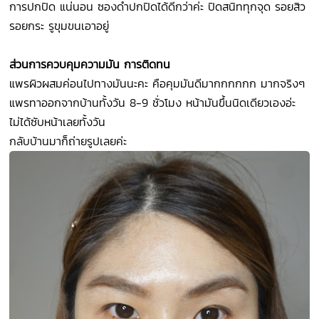
การปกปิด แน่นอน ซองดำปกปิดได้ดีกว่าค่ะ ปิดสนิททุกจุด รอยสิว
รอยกระ รูขุมขนเอาอยู่
ส่วนการควบคุมความมัน การติดทน
แพรผิวผสมค่อนไปทางมันนะคะ คือคุมมันดีมากกกกกก มากจริงๆ
แพรทาออกจากบ้านทั้งวัน 8-9 ชั่วโมง หน้ามันขึ้นนิดเดียวเองอ่ะ
ไม่ได้ซับหน้าเลยทั้งวัน
กลับบ้านมาก็ถ่ายรูปเลยค่ะ