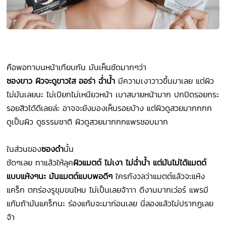
คือพอทาบนหน้าเทียบกัน มันเห็นชัดมากๆว่า
ซองขาว
ผิวจะดูขาวใส ออร่า ฉ่ำน้ำ
มีความเงาวาวขึ้นมาเลย แต่ผิว
ไม่มันเลยนะ ไม่เปียกไม่เหนียวหน้า เบาสบายหน้ามาก ปกปิดรอยกระ
รอยสิวได้ดีเลยล่ะ อาจจะยังมองเห็นรอยบ้าง แต่ผิวดูสวยมากกกก
ดูเป็นผิว ดูธรรมชาติ ผิวดูสวยมากกกแพรชอบมาก
ในส่วนของ
ซองดำ
นั้น
ชัดๆเลย ทาแล้วให้ลุค
ผิวแมตต์ ไม่เงา ไม่ฉ่ำน้ำ แต่มันไม่ได้แมตต์
แบบแห้งๆนะ มันแมตต์แบบพอดีๆ
ใครกังวลว่าแมตต์แล้วจะแห้ง
แคร็ก ตกร่องรูขุมขนไหม ไม่เป็นเลยจ้าาา ดีงามมากเว่อร์ แพรมี
แก้มถ้ามันแคร็กนะ ร่องแก้มจะมาก่อนเลย นี่ลองแล้วไม่ปรากฏเลย
จ้า