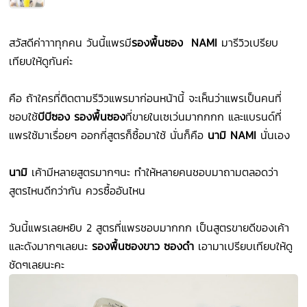
สวัสดีค่าาาทุกคน วันนี้แพรมี
รองพื้นซอง NAMI
มารีวิวเปรียบ
เทียบให้ดูกันค่ะ
คือ ถ้าใครที่ติดตามรีวิวแพรมาก่อนหน้านี้ จะเห็นว่าแพรเป็นคนที่
ชอบใช้
บี
บีซอง รองพื้นซอง
ที่ขายในเซเว่นมากกกก และแบรนด์ที่
แพรใช้มาเรื่อยๆ ออกกี่สูตรก็ซื้อมาใช้ นั่นก็คือ
นามิ NAMI
นั่นเอง
นามิ
เค้ามีหลายสูตรมากๆนะ ทำให้หลายคนชอบมาถามตลอดว่า
สูตรไหนดีกว่ากัน ควรซื้ออันไหน
วันนี้แพรเลยหยิบ 2 สูตรที่แพรชอบมากกก เป็นสูตรขายดีของเค้า
และดังมากๆเลยนะ
รองพื้นซองขาว ซองดำ
เอามาเปรียบเทียบให้ดู
ชัดๆเลยนะคะ