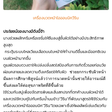
เครื่องนวดหน้าไอออนนิควีริน
ประโยชน์ของนางมีดังนี้จ้า
นางช่วยผลักครีมหรือเซรั่มให้ซึมลงสู่ชั้นผิวได้อย่างมีประสิทธิภาพ
สูงสุด
กระตุ้นระบบไหลเวียนเลือดบนใบหน้าให้ทำงานดีขึ้นและมีออกซิเจน
บนผิวหน้ามากขึ้น
ดูแลผิวรอบดวงตาให้เปล่งปลั่งสดใสป้องกันการเกิดริ้วรอยก่อนวัย
ผ่อนคลายและลดความตึงเครียดให้กับผิว
ช่วยยกกระชับผิวหน้า
มีผลการศึกษาพิสูจน์แล้วว่าการนวดหน้านั้นช่วยให้อารมณ์ดี
ขึ้นส่งผลให้ต่อสุขภาพจิตที่ดีขี้นด้วย
ใช้ร่วมกับสบู่เพื่อขจัดสารพิษและสิ่งสกปรกที่ตกค้างบนผิวหน้าได้
และควรใช้ควบคู่ไปกับครีมน้ำนมข้าว"วีริน"ที่พัฒนาสูตรให้ใช้ร่วมกับ
เครื่องนวดหน้าไอออนนิค"วีริน"โดยเฉพาะซึ่งให้ผลลัพธ์เช่นเดียวกับ