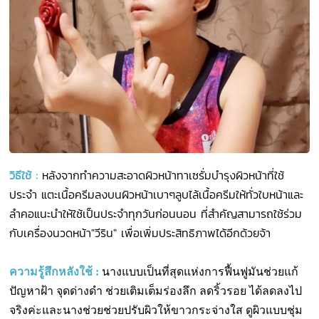
วิธีใช้
:
หลังจากทำความสะอาดผิวหน้าทาเซรั่มบำรุงผิวหน้าที่ใช้
ประจำ แตะเนื้อครีมลงบนผิวหน้าเบาๆลูบไล้เนื้อครีมให้ทั่วใบหน้าและ
ลำคอแนะนำให้ใช้เป็นประจำทุกวันก่อนนอน ที่สำคัญสามารถใช้ร่วม
กับเครื่องนวดหน้า"วีริน" เพื่อเพิ่มประสิทธิภาพได้อีกด้วยจ้า
ความรู้สึกหลังใช้
:
นางแบบเป็นที่สุดแห่งการฟื้นฟูมันช่วยแก้
ปัญหาฝ้า จุดด่างดำ ช่วยเติมเต็มร่องลึก ลดริ้วรอย ได้ลดลงไป
จริงค่ะและนางช่วยช่วยปรับผิวให้ขาวกระจ่างใส ดูผิวแบบชุ่ม