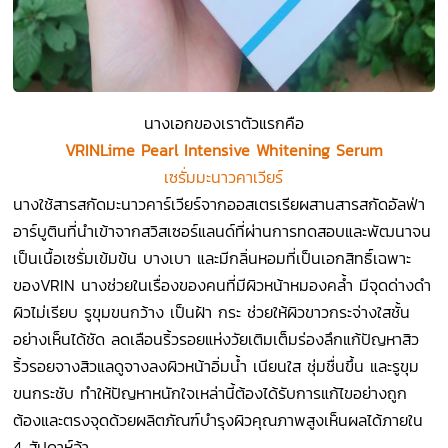
นางเอกของเราตัวแรกคือ
VRINLime Pearl Intensive Whitening Serum
เซรั่มมะนาวคาเวียร์
นางใช้สารสกัดมะนาวคาร์เวียร์จากออสเตรเรียผสานสารสกัดอัลฟ่า
อาร์บูตินที่นำเข้าจากสวิสเซอร์แลนด์ที่ผ่านการทดสอบและพัฒนาจน
เป็นเนื้อเซรั่มเข้มข้น บางเบา และมีกลิ่นหอมที่เป็นเอกสิทธิ์เฉพาะ
ของVRIN นางช่วยในเรื่องของคนที่มีผิวหน้าหมองคล้ำ มีจุดด่างดำ
ผิวไม่เรียบ รูขุมขนกว้าง เป็นฝ้า กระ ช่วยให้ผิวขาวกระจ่างใสชั้น
อย่างเห็นได้ชัด ลดเลือนริ้วรอยแห่งวัยเติมเต็มร่องลึกแก้ปัญหาสิว
ริ้วรอยจางสิวแลดูจางลงผิวหน้าอิ่มน้ำ เนียนใส ชุ่มชื่นขึ้น และรูขุม
ขนกระชับ ทำให้ปัญหาหนักใจเหล่านี้ต้องได้รับการแก้ไขอย่างถูก
ต้องและตรงจุดด้วยผลิตภัณฑ์บำรุงผิวคุณภาพสูงเห็นผลได้ภายใน
4 สัปดาห์จ้า