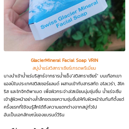
GlacierMineral Facial Soap VRIN
สบู่น้ำแร่สวิสกราเซียร์เกรดพรีเมี่ยม
นางนำเข้าน้ำแร่บริสุทธ์จากธารน้ำแข็ง"สวิสกราเซียร์" บนเทือกเขา
แอลป์ในประเทศสวิสเซอร์แลนด์ ผสานเข้ากับสารสกัด อโลเวร่า, ลิโค
ริส และโกจิกดิพาเมด เพื่อผิวกระจ่างใสเนียนนุ่มชุ่มชื่น น้ำแร่จะซึม
เข้าสู่ผิวหน้าอย่างล้ำลึกชดเชยความชุ่มชื่นให้กับผิวหน้าในทันทีตั้งแต่
ครั้งแรกที่ใช้จนรู้สึกได้ถึงความแตกต่างจากสบู่ทั่วไป
อันเป็นเอกลักษณ์ของแบรนด์วีริน