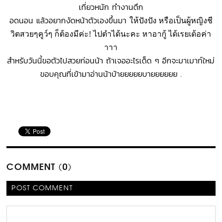
เที่ยวหนัก ทำงานดึก
อดนอน แล้วอยากงัดหน้าตัวเองขึ้นมา
ให้ปังปัง หรือเป็นผู้หญิงชี
วิตสวยๆคูว์ๆ ก็ต้องมีค่ะ! ไปตำได้นะคะ หาอากู้ ได้เรยเด้อค่า
าาา
สำหรับวันนี้ขอตัวไปสวยก่อนน้า ถ้าเจออะไรเด็ด ๆ อีกจะมาเมาท์ใหม่
ขอบคุณที่เข้ามาอ่านน้าบ้ายยยยยบายยยยยย .
COMMENT (0)
POST COMMENT