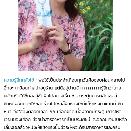
ความรู้สึกหลังใช้
:
พอใช้เป็นประจำเกือบทุกวันคือชอบผ่อนคลายไป
อิ้กอะ เหมือนทำสปาอยู่ร้าน แต่นิอยู่บ้านจ้าาาาาาาาาาารู้สึกว่านาง
ผลักครีมให้ซึมลงสู่ชั้นผิวได้อย่างเริ่ด ช่วยกระตุ้นการผลัดเซลล์
ผิวหนังชั้นนอกให้หลุดร่วงไปเซลล์ผิวหนังใหม่แข็งแรงมาแทนที่ ผิว
หน้า จึงใสปิ๊งตลอดเวลา กิกิ เลือดฝาดเนื่องจากมีกระตุ้นการไหล
เวียนของเลือด ช่วยนำสารอาหารที่เป็นประโยชน์และออกซิเจนไปหล่อ
เลี้ยงเซลล์ผิวหนังให้แข็งแรงขึ้นช่วยให้ผิวได้รับสารอาหารและครีม