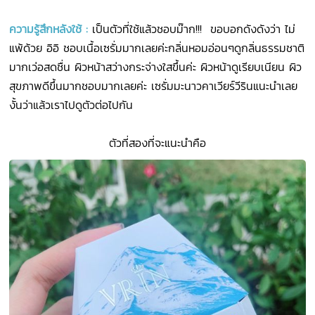
ความรู้สึกหลังใช้
:
เป็นตัวที่ใช้แล้วชอบม๊าก!!! ขอบอกดังดังว่า ไม่
แพ้ด้วย อิอิ ชอบเนื้อเซรั่มมากเลยค่ะกลิ่นหอมอ่อนๆดูกลิ่นธรรมชาติ
มากเว่อสดชื่น ผิวหน้าสว่างกระจ่างใสขึ้นค่ะ ผิวหน้าดูเรียบเนียน ผิว
สุขภาพดีขึ้นมากชอบมากเลยค่ะ เซรั่มมะนาวคาเวียร์วีรินแนะนำเลย
งั้นว่าแล้วเราไปดูตัวต่อไปกัน
ตัวที่สองที่จะแนะนำคือ