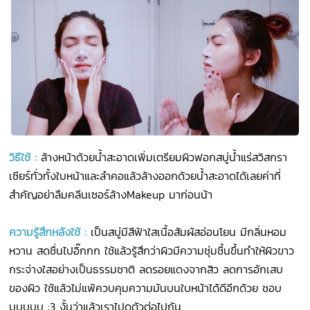
วิธีใช้
:
ล้างหน้าด้วยน้ำสะอาดเพิ่มเตรียมผิวฟอกสบู่น้ำแร่สวิสกรา
เซียร์ทั่วทั้งใบหน้าและลำคอแล้วล้างออกด้วยน้ำสะอาดได้เลยค่าที่
สำคัญอย่าลืมคลีนเซอร์ล้างMakeup มาก่อนน้า
ความรู้สึกหลังใช้
:
เป็นสบู่มีสีฟ้าใสเนื้อสัมผัสอ่อนโยน มีกลิ่นหอม
หวาน สดชื่นไปอิ๊กกก ใช้แล้วรู้สึกว่าผิวมีความชุ่มชื้นขึ้นทำให้ผิวขาว
กระจ่างใสอย่างเป็นธรรมชาติ ลดรอยแดงจากสิว ลดการอักเสบ
ของผิว ใช้แล้วไม่แพ้ควบคุมความมันบนใบหน้าได้ดีอีกด้วย ชอบ
บบบบบ :3 งั้นว่าแล้วเราไปดูตัวต่อไปกัน