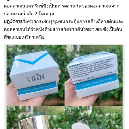
คอลลาเจนแมทริกซ์ซึ่งเป็นการผสานกันของคอลลาเจนจาก
ปลาทะเลน้ำลึก 2 โมเลกุล
ปฏิบัติการที่5
ช่วยกระชับรูขุมขนกระตุ้นการสร้างอีลาสตินและ
คอลลาเจนใต้ผิวหนังด้วยสารสกัดจากต้นวิชฮาเซล ซึ่งเป็นต้น
พืชแถบอเมริกาเหนือ