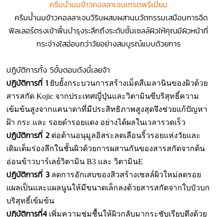
ครีมน้ำนมข้าวคอลลาเจนเกรดพรีเมี่ยม
ครีมน้ำนมข้าวคอลลาเจนวีรินผสมผสานนวัตกรรมเสมือนการฉีด
ฟิลเลอร์ตรงเข้าฟื้นบำรุงระลึกถึงระดับชั้นเซลล์ผิวให้คุณมีผิวหน้าที่
กระจ่างใสอ่อนกว่าวัยอย่างสมบูรณ์แบบด้วยการ
ปฏิบัติการทั้ง 5ขั้นตอนดังนี้เลยจ้า
ปฏิบัติการที่ 1
ยับยั้งกระบวนการสร้างเม็ดสีเมลานินของผิวด้วย
สารสกัด Kojic จากประเทศญี่ปุ่นและวิตามินซีบริสุทธิ์ความ
เข้มข้นสูงจากแคนาดาที่มีประสิทธิภาพสูงสุดจึงช่วยแก้ปัญหา
ฝ้า กระ และ รอยดำรอยแดง อย่างได้ผลในเวลารวดเร็ว
ปฏิบัติการที่ 2
ต่อต้านอนุมูลอิสระลดเลือนริ้วรอยแห่งวัยและ
เติมเต็มร่องลึกในชั้นผิวด้วยการผสานกันของสารสกัดจากต้น
อ่อนข้าวบาร์เลย์วิตามิน B3 และ วิตามินE
ปฏิบัติการที่ 3
ลดการอักเสบของสิวสร้างเซลล์ผิวใหม่ลดรอย
แผลเป็นและแผลนูนให้มีขนาดเล็กลงด้วยสารสกัดจากใบบัวบก
บริสุทธิ์เข้มข้น
ปฏิบัติการที่4
เพิ่มความชุ่มชื้นให้ผิวกลับมากระชับเรียบตึงด้วย