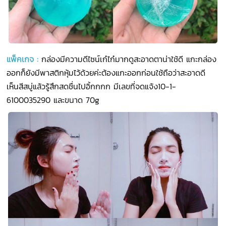
แพ็คเกจ
:
กล่องมีความดีไซน์เก๋ไก๋มากดูสะอาดตาน่าใช้ดี แกะกล่อง
ออกก็ยังมีพาสติกหุ้มไว้ด้วยค่ะต้องแกะออกก่อนใช้ถือว่าสะอาดดี
เห็นสีสบู่แล้วรู้สึกสดชื่นไปอิ้กกกก มีเลขที่จดแจ้ง10-1-
6100035290 และขนาด 70g