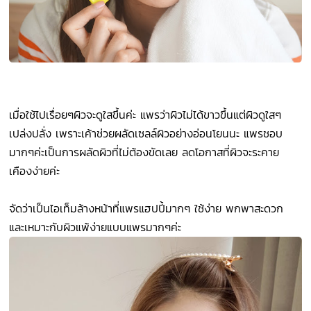
เมื่อใช้ไปเรื่อยๆผิวจะดูใสขึ้นค่ะ แพรว่าผิวไม่ได้ขาวขึ้นแต่ผิวดูใสๆ
เปล่งปลั่ง เพราะเค้าช่วยผลัดเซลล์ผิวอย่างอ่อนโยนนะ แพรชอบ
มากๆค่ะเป็นการผลัดผิวที่ไม่ต้องขัดเลย ลดโอกาสที่ผิวจะระคาย
เคืองง่ายค่ะ
จัดว่าเป็นไอเท็มล้างหน้าที่แพรแฮปปี้มากๆ ใช้ง่าย พกพาสะดวก
และเหมาะกับผิวแพ้ง่ายแบบแพรมากๆค่ะ