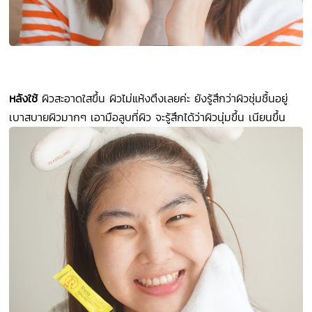
หลังใช้
ผิวสะอาดใสขึ้น ผิวไม่แห้งตึงเลยค่ะ ยังรู้สึกว่าผิวชุ่มชื้นอยู่
เบาสบายผิวมากๆ เอามือลูบที่ผิว จะรู้สึกได้ว่าผิวนุ่มขึ้น เนียนขึ้น