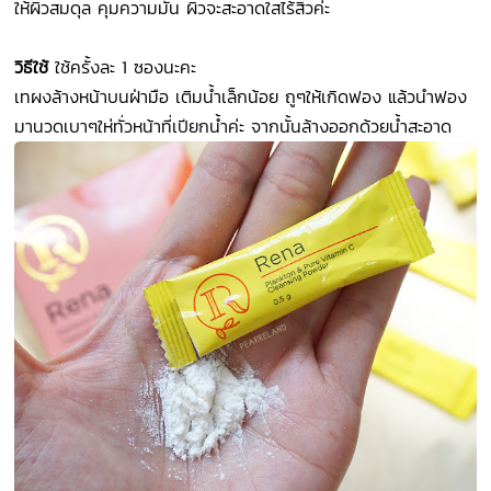
ให้ผิวสมดุล คุมความมัน ผิวจะสะอาดใสไร้สิวค่ะ
วิธีใช้
ใช้ครั้งละ 1 ซองนะคะ
เทผงล้างหน้าบนฝ่ามือ เติมน้ำเล็กน้อย ถูๆให้เกิดฟอง แล้วนำฟอง
มานวดเบาๆให่ทั่วหน้าที่เปียกน้ำค่ะ จากนั้นล้างออกด้วยน้ำสะอาด