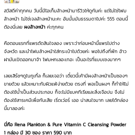
สวัสดีค่าทุกคน วันนี้มีไอเท็มล้างหน้ามารีวิวให้ดูกันค่ะ แต่ไม่ใช่โฟม
ล้างหน้า ไม่ใช่เจลล้างหน้านะคะ อันนั้นมันธรรมดาไปค่ะ 555 ตอนนี้
ต้องนี่เลย
ผงล้างหน้า
ค่ะทุกคน
คือตอนแรกที่แพรตัดสินใจลอง เพราะว่าก่อนหน้านี้แพรไปต่าง
จังหวัด และนำโฟมล้างหน้าใส่กระเป๋าไปด้วยค่ะ พอไปถึงที่พัก อ้าว
ฝามันเปิดออกมาจ้า โฟมหกเลอะเทอะ เป็นอะไรที่แบบเซงมากๆ
เลยเสิร์ชๆดูในกูเกิ้ล ก็เลยเจอว่า เดี๋ยวนี้เค้ามีผงล้างหน้าเป็นซองๆ
ขายด้วย แล้วเหมาะกับผิวแพ้ง่ายด้วย ตรงที่ พอเป็นผงๆ ก็ทำให้ไม่
ต้องใช้น้ำเป็นส่วนประกอบ ก็จะไม่มีแบคทีเรียและสิ่งเจือปน จึงไม่
ต้องใช้สารเคมีเพื่อกันเสีย เริ่ดเว่อร์ เออ น่าสนใจมาก เลยได้กล่อง
นี้มาลองค่ะ
นี่คือ Rena Plankton & Pure Vitamin C Cleansing Powder
1 กล่อง มี 30 ซอง ราคา 590 บาท