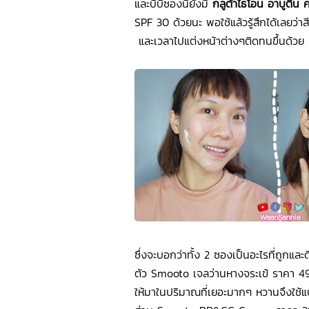
และบีบีซองนี้ยังมี
กลูต้าไธโอน อาบูติน
SPF 30 ด้วยนะ พอใช้แล้วรู้สึกได้เลยว่าสี
และเวลาไปแต่งหน้าต่างๆติดทนขึ้นด้วย
ซึ่งจะบอกว่าทั้ง 2 ซองเป็นอะไรที่ถูกแ
ตัว Smooto เจลว่านหางจระเข้ ราคา 
ให้มาในปริมาณที่เยอะมากๆ หวานจึงใช้