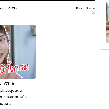
Yrs
|
0 รีวิว
Room :
Review
อบรีวิวค่ะ
้ลองนู้นนี่นั่น
ด้มาเจอเทคนิคนึง
วานนะคะ