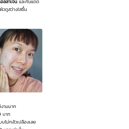
 คอลลาเจน
และกันแดด
ผิวดูสว่างใสขึ้น
ละดีงามมาก
49 บาท
แบบไม่กลัวเปลืองเลย