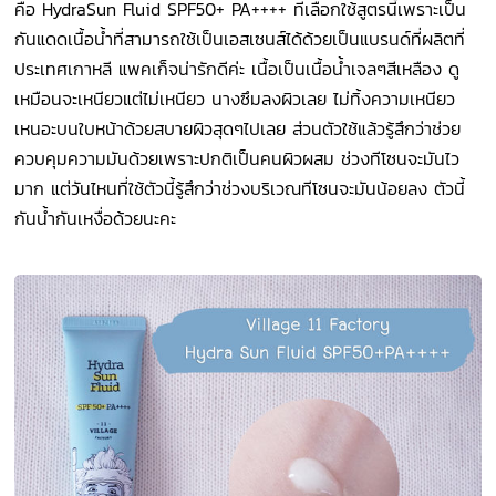
คือ HydraSun Fluid SPF50+ PA++++ ที่เลือกใช้สูตรนี้เพราะเป็น
กันแดดเนื้อน้ำที่สามารถใช้เป็นเอสเซนส์ได้ด้วยเป็นแบรนด์ที่ผลิตที่
ประเทศเกาหลี แพคเก็จน่ารักดีค่ะ เนื้อเป็นเนื้อน้ำเจลๆสีเหลือง ดู
เหมือนจะเหนียวแต่ไม่เหนียว นางซึมลงผิวเลย ไม่ทิ้งความเหนียว
เหนอะบนใบหน้าด้วยสบายผิวสุดๆไปเลย ส่วนตัวใช้แล้วรู้สึกว่าช่วย
ควบคุมความมันด้วยเพราะปกติเป็นคนผิวผสม ช่วงทีโซนจะมันไว
มาก แต่วันไหนที่ใช้ตัวนี้รู้สึกว่าช่วงบริเวณทีโซนจะมันน้อยลง ตัวนี้
กันน้ำกันเหงื่อด้วยนะคะ