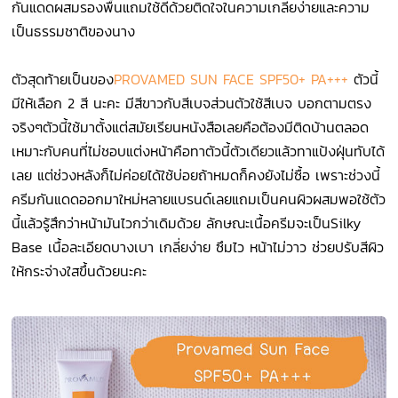
กันแดดผสมรองพื้นแถมใช้ดีด้วยติดใจในความเกลี่ยง่ายและความ
เป็นธรรมชาติของนาง
ตัวสุดท้ายเป็นของ
PROVAMED SUN FACE SPF50+ PA+++
ตัวนี้
มีให้เลือก 2 สี นะคะ มีสีขาวกับสีเบจส่วนตัวใช้สีเบจ บอกตามตรง
จริงๆตัวนี้ใช้มาตั้งแต่สมัยเรียนหนังสือเลยคือต้องมีติดบ้านตลอด
เหมาะกับคนที่ไม่ชอบแต่งหน้าคือทาตัวนี้ตัวเดียวแล้วทาแป้งฝุ่นทับได้
เลย แต่ช่วงหลังก็ไม่ค่อยได้ใช้บ่อยถ้าหมดก็คงยังไม่ซื้อ เพราะช่วงนี้
ครีมกันแดดออกมาใหม่หลายแบรนด์เลยแถมเป็นคนผิวผสมพอใช้ตัว
นี้แล้วรู้สึกว่าหน้ามันไวกว่าเดิมด้วย ลักษณะเนื้อครีมจะเป็นSilky
Base เนื้อละเอียดบางเบา เกลี่ยง่าย ซึมไว หน้าไม่วาว ช่วยปรับสีผิว
ให้กระจ่างใสขึ้นด้วยนะคะ