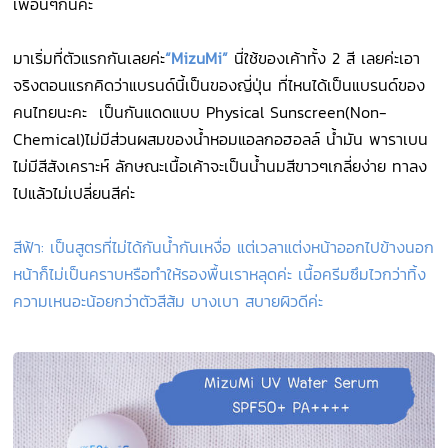
เพื่อนๆกันค่ะ
มาเริ่มที่ตัวแรกกันเลยค่ะ
“MizuMi”
นี่ใช้ของเค้าทั้ง 2 สี เลยค่ะเอา
จริงตอนแรกคิดว่าแบรนด์นี้เป็นของญี่ปุ่น ที่ไหนได้เป็นแบรนด์ของ
คนไทยนะคะ เป็นกันแดดแบบ Physical Sunscreen(Non-
Chemical)ไม่มีส่วนผสมของน้ำหอมแอลกอฮอลล์ น้ำมัน พาราเบน
ไม่มีสีสังเคราะห์ ลักษณะเนื้อเค้าจะเป็นน้ำนมสีขาวๆเกลี่ยง่าย ทาลง
ไปแล้วไม่เปลี่ยนสีค่ะ
สีฟ้า: เป็นสูตรที่ไม่ได้กันน้ำกันเหงื่อ แต่เวลาแต่งหน้าออกไปข้างนอก
หน้าก็ไม่เป็นคราบหรือทำให้รองพื้นเราหลุดค่ะ เนื้อครีมซึมไวกว่าทิ้ง
ความเหนอะน้อยกว่าตัวสีส้ม บางเบา สบายผิวดีค่ะ