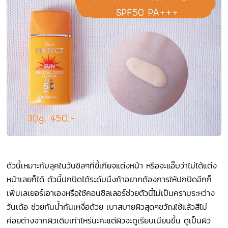
ตัวนี้เหมาะกับลุคในวันชิลๆที่ขี้เกียจแต่งหน้า หรือจะแอ๊บว่าไม่ได้แต่ง
หน้าเลยก็ได้ ตัวนี้ปกปิดได้ระดับนึงถ้าอยากต้องการให้ปกปิดอีกก็
เพิ่มเลเยอร์เอาเองหรือใช้คอนซิลเลอร์ช่วยตัวนี้ไม่เป็นคราบระหว่าง
วันเด้อ ช่วยกันน้ำกันเหงื่อด้วย เบาสบายผิวสุดๆขวัญใช้แล้วสีไม่
ค่อยต่างจากผิวเดิมเท่าไหร่นะคะแต่ผิวจะดูเรียบเนียนขึ้น ดูเป็นผิว