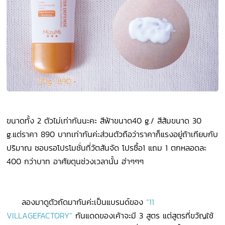
ขนาดทั้ง 2 ตัวไม่เท่ากันนะคะ สีฟ้าขนาด40 g./
สีส้มขนาด 30
g.แต่ราคา 890 บาทเท่ากันค่ะส่วนตัวถือว่าราคาก็แรงอยู่ถ้าเทียบกับ
ปริมาณ ชอบรอโปรโมชั่นที่วัตสันจัด โปรซื้อ1 แถม 1 ตกหลอดละ
400 กว่าบาท อาศัยตุนช่วงเวลานั้น ฮ่าๆๆๆ
ลองมาดูตัวถัดมากันค่ะเป็นแบรนด์ของ
“
11
VILLAGEFACTORY”
กันแดดของเค้าจะมี 3 สูตร แต่สูตรที่ขวัญใช้