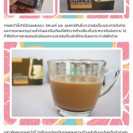
กาแฟเจ้านี้เค้ามีส่วนผสมของ ไฟเบอร์ และ แอลคานิทีนซึ่งจะช่วยในเรื่องของการขับถ่าย
และการเผาพลาญตามลำดับและครีมเทียมที่สกัดจากถั่วเหลืองซึ่งปราศจากไขมันทราน ไม่
ทำให้เกิดการสะสมแถมยังมีคอลลาเจนช่วยในเรื่องผิวให้กระชับและกระจ่างใสอีกด้วย
กล่าวคือคุณกาแฟเจ้านี้ ไอซ์ไม่ขอเรียกเป็นกาแฟลดความอ้วนแล้วกันขอเรียกเป็นตัวช่วยใน