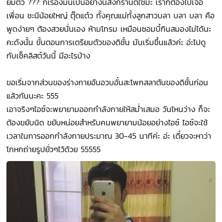
ยมตัว ??? ก็เรื่องมันเป็นอย่างนี้สงกรานต์ใช่มะ เราก็ต้องไปเจอ
เพื่อน ชะนีน้อยใหญ่ ตุ๊ดแต๋ว ทั้งคุณแม่ทั้งลูกสาวบลา บลา บลา คือ
พูดง่ายๆ ต้องสวยนั่นเอง ห้ามโทรม เหมือนซอมบี้กินสมองไม่ได้นะ
คะดังนั้น ขั้นตอนการเตรียมตัวของดิชั้น มันเริ่มขึ้นแล้วค่ะ อ่ะไปดู
กับเช็คลิสต์วันนี้ มีอะไรบ้าง
ขอเริ่มจากส่วนของร่างกายอันอวบอั๋นสะโพกสลาตันของดิชั้นก่อน
แล้วกันนะคะ 555
เอาจริงๆไอซ์จะพยายามออกกำลังกายให้สม่ำเสมอ วันไหนว่าง ก็จะ
ต้องขยับนิด ขยับหน่อยสำหรับคนพยายามน้อยอย่างไอซ์ ไอซ์จะใช้
เวลาในการออกกำลังกายประมาณ 30-45 นาทีค่ะ อ่ะ เดี๋ยวจะหาว่า
โกหกถ่ายรูปยั่วๆไว้ด้วย 55555