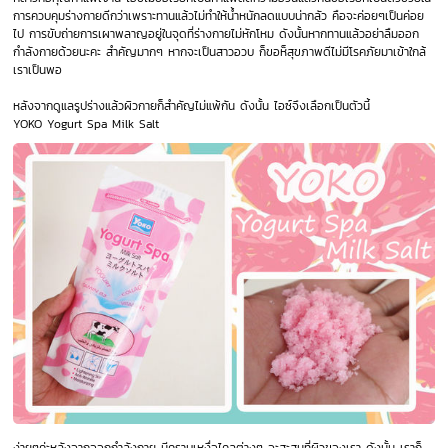
การควบคุมร่างกายดีกว่าเพราะทานแล้วไม่ทำให้น้ำหนักลดแบบน่ากลัว คือจะค่อยๆเป็นค่อย
ไป การขับถ่ายการเผาพลาญอยู่ในจุดที่ร่างกายไม่หักโหม ดังนั้นหากทานแล้วอย่าลืมออก
กำลังกายด้วยนะคะ สำคัญมากๆ หากจะเป็นสาวอวบ ก็ขอห็สุขภาพดีไม่มีโรคภัยมาเข้าใกล้
เราเป็นพอ
หลังจากดูแลรูปร่างแล้วผิวกายก็สำคัญไม่แพ้กัน ดังนั้น ไอซ์จึงเลือกเป็นตัวนี้
YOKO Yogurt Spa Milk Salt