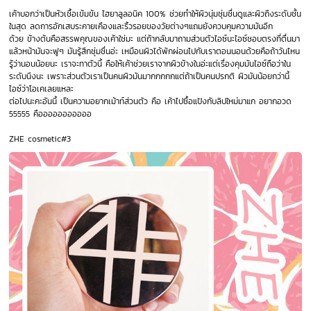
เค้าบอกว่าเป็นหัวเชื้อเข้มข้น ไฮยาลูลอนิค 100% ช่วยทำให้ผิวนุ่มชุ่มชื่นดูและผิวถึงระดับชั้น
ในสุด ลดการอักเสบระคายเคืองและริ้วรอยของวัยต่างๆแถมยังควบคุมความมันอีก
ด้วย ข้างต้นคือสรรพคุณของเค้าใช่มะ แต่ถ้ากลับมาถามส่วนตัวไอซ์นะไอซ์ชอบตรงที่ตื่นมา
แล้วหน้ามันจะฟูๆ มันรู้สึกชุ่มชื่นอ่ะ เหมือนผิวได้พักผ่อนไปกับเราตอนนอนด้วยคือถ้าวันไหน
รู้ว่านอนน้อยนะ เราจะทาตัวนี้ คือให้เค้าช่วยเราจากผิวข้างในอ่ะแต่เรื่องคุมมันไอซ์ถือว่าใน
ระดับนึงนะ เพราะส่วนตัวเราเป็นคนผิวมันมากกกกกแต่ถ้าเป็นคนปรกติ ผิวมันน้อยกว่านี้
ไอซ์ว่าโอเคเลยแหละ
ต่อไปนะคะอันนี้ เป็นความอยากเม้าท์ส่วนตัว คือ เค้าไปซื้อแป้งกับลิปใหม่มาแก อยากอวด
55555 คือออออออออออ
ZHE cosmetic#3