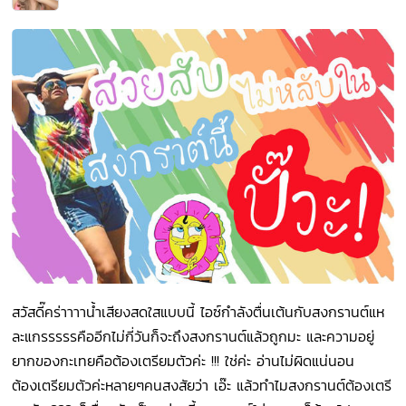
สวัสดี๊คร่าาาาน้ำเสียงสดใสแบบนี้ ไอซ์กำลังตื่นเต้นกับสงกรานต์แห
ละแกรรรรรคืออีกไม่กี่วันก็จะถึงสงกรานต์แล้วถูกมะ และความอยู่
ยากของกะเทยคือต้องเตรียมตัวค่ะ !!! ใช่ค่ะ อ่านไม่ผิดแน่นอน
ต้องเตรียมตัวค่ะหลายๆคนสงสัยว่า เอ๊ะ แล้วทำไมสงกรานต์ต้องเตรี