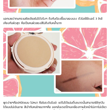
บอกเลยว่าทนกระแสโซเชียลไม่ได้จริงๆ ถึงกับต้องซื้อมาลองเอง ตัวไอซ์ใช้เบอร์ 3 ใกล้
เคียงกับผิวสุด คือเป็นคนผิวสองสีไม่ถึงกับคล้ำมาก
พูดง่ายๆคือปกปิดแบบ ไม่หนา คือในระดับนึงอ่ะ แต่ไม่ได้แน่นตึ่บขนาดนั้นสามารถใช้ทุกวัน
ได้แบบไม่เขินอาย สีเข้ากับคนไทยมากๆคือ ออกอันเดอร์โทนเหลืองทาแล้วหน้าไม่เทาไม่เขียว