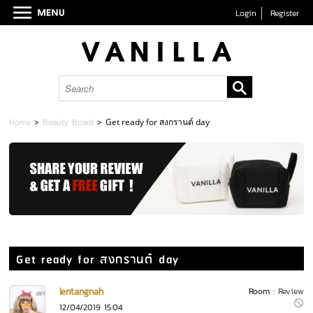
Login
Register
Home
>
Beauty Board
>
Get ready for สงกรานต์ day
Get ready for สงกรานต์ day
lentangnah
Room :
Review
12/04/2019 15:04