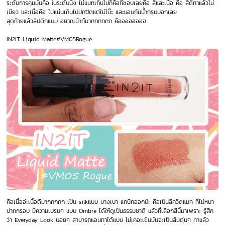
ระดับการคุมมันคือ ในระดับนึง ไม่แมทเกินไปก็คือที่ชอบเลยคือ สีและเนื้อ คือ สีดีทาแล้วไม่
เขียว และเนื้อคือ ไม่แน่นเกินไปปกปิดแต่ไม่โบ๊ะ และแอบกันน้ำกรุบบอกเลย
สุดท้ายแล้วลิปติกแบบ อยากเม้าท์มากกกกกก คืออออออออ
IN2IT Liquid Matte#VM05Rogue
คือเนื้ออ่ะเนื้อดีมากกกกก เป็น silkแบบ บางเบา แกนึกออกป่ะ คือเป็นลิควิดแมท ที่ไม่หนา
ปากกรอบ มีความเบรนๆ แบบ Ombre ได้ให้ดูเป็นธรรมชาติ แล้วที่เลือกสีนี้มาเพราะ รู้สึก
ว่า Everyday Look บอยๆ สามารถแอบทาได้แบบ ไม่เคอะเขินมันจะเป็นส้มตุ่นๆ ทาแล้ว