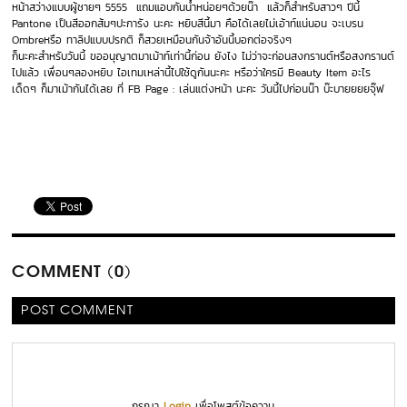
หน้าสว่างแบบผู้ชายๆ 5555 แถมแอบกันน้ำหน่อยๆด้วยน๊า แล้วก็สำหรับสาวๆ ปีนี้
Pantone เป็นสีออกส้มๆปะการัง นะคะ หยิบสีนี้มา คือได้เลยไม่เอ้าท์แน่นอน จะเบรน
Ombreหรือ ทาลิปแบบปรกติ ก็สวยเหมือนกันจ้าอันนี้บอกต่อจริงๆ
ก็นะคะสำหรับวันนี้ ขออนุญาตมาเม้าท์เท่านี้ก่อน ยังไง ไม่ว่าจะก่อนสงกรานต์หรือสงกรานต์
ไปแล้ว เพื่อนๆลองหยิบ ไอเทมเหล่านี้ไปใช้ดูกันนะคะ หรือว่าใครมี Beauty Item อะไร
เด็ดๆ ก็มาเม้ากันได้เลย ที่ FB Page : เล่นแต่งหน้า นะคะ วันนี้ไปก่อนน๊า บ๊ะบายยยยจุ๊ฟ
COMMENT (0)
POST COMMENT
กรุณา
Login
เพื่อโพสต์ข้อความ