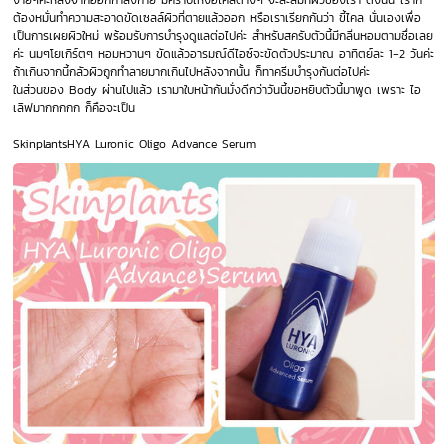
ง่ายๆค่ะหลังจากออกกำลังกาย มีคราบเหงื่อไคลต่างๆ จะสะสมที่ผิวของเรา ดังนั้น เราก็
ต้องหมั่นทำความสะอาดขัดเซลล์ผิวที่ตายแล้วออก หรือเราเรียกกันว่า ขี้ไคล นั่นเองเพื่อ
เป็นการเผยผิวใหม่ พร้อมรับการบำรุงดูแลต่อไปค่ะ สำหรับสครับตัวนี้มีกลิ่นหอมตามชื่อเลย
ค่ะ นมๆโยเกิร์ตๆ หอมหวานๆ ขัดแล้วอารมณ์ดีไอซ์จะขัดตัวประมาณ อาทิตย์ละ 1-2 วันค่ะ
ถ้าเกินจากนี้กลัวผิวถูกทำลายมากเกินไปหลังจากนั้น ก็ทาครีมบำรุงกันต่อไปค่ะ
ในส่วนของ Body ผ่านไปแล้ว เรามาใบหน้ากันมั่งดีกว่าวันนี้ขอหยิบตัวนี้มาพูด เพราะ ไอ
เลิฟมากกกกก ก็คือจะเป็น
SkinplantsHYA Luronic Oligo Advance Serum