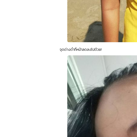
จุดด่างดำที่หน้าลดลงไปด้วย!