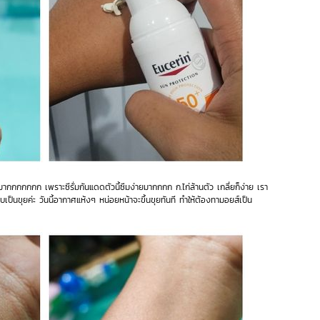
กกกกกกก เพราะซีรั่มกันแดดตัวนี้ซึมง่ายมากกกก ก.ไก่ล้านตัว เกลี่ยก็ง่าย เรา
อบเป็นขุยค่ะ วันนี้อากาศแห้งๆ หน่อยหน้าจะขึ้นขุยทันที ทำให้ต้องทามอยส์เป็น