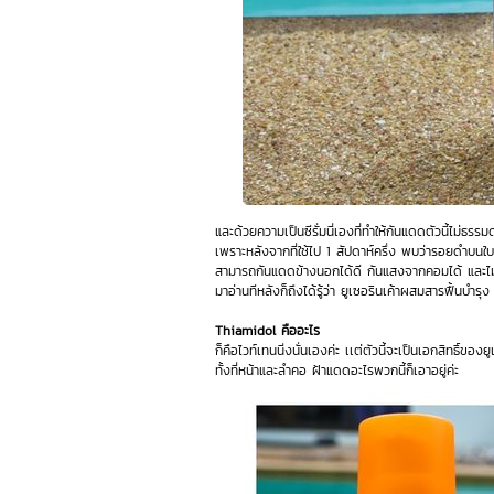
และด้วยความเป็นซีรั่มนี่เองที่ทำให้กันแดดตัวนี้ไม่ธรรม
เพราะหลังจากที่ใช้ไป 1 สัปดาห์ครึ่ง พบว่ารอยดำบน
สามารถกันแดดข้างนอกได้ดี กันแสงจากคอมได้ และไม่ท
มาอ่านทีหลังก็ถึงได้รู้ว่า ยูเซอรินเค้าผสมสารฟื้นบำรุง ท
Thiamidol คืออะไร
ก็คือไวท์เทนนิ่งนั่นเองค่ะ เเต่ตัวนี้จะเป็นเอกสิทธิ์ขอ
ทั้งที่หน้าและลำคอ ฝ้าแดดอะไรพวกนี้ก็เอาอยู่ค่ะ