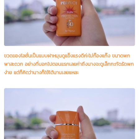
ขวดของโลชั่นเป็นแบบฝาหมุนดูแข็งแรงดีค่ะไม่ก๊องแก๊ง ขนาดพก
พาสะดวก อย่างที่บอกไปตอนแรกเลยค่าถึงนางจะดูเล็กกะทัดรัดพก
ง่าย แต่ก็คิดว่านางก็ใช้ได้นานเลยแหละ