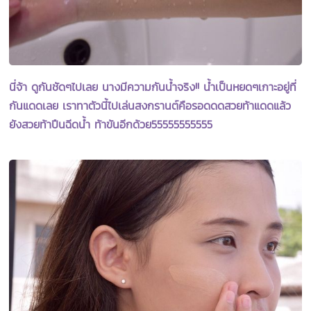
นี่จ้า ดูกันชัดๆไปเลย นางมีความกันน้ำจริง!!
น้ำเป็นหยดๆเกาะอยู่ที่
กันแดดเลย เราทาตัวนี้ไปเล่นสงกรานต์คือรอดดดสวยท้าแดดแล้ว
ยังสวยท้าปืนฉีดน้ำ ท้าขันอีกด้วย55555555555