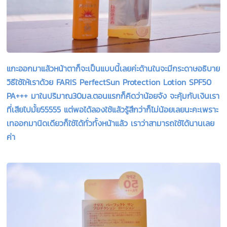
แกะออกมาแล้วหน้าตาก็จะเป็นแบบนี้เลยค่ะด้านในจะมีกระดาษอธิบาย
วิธีใช้ให้เราด้วย FARIS PerfectSun Protection Lotion SPF50
PA+++ มาในปริมาณ30มล.ตอนแรกก็คิดว่าน้อยจัง จะคุ้มกับเงินเรา
ที่เสียไปมั้ย55555 แต่พอได้ลองใช้แล้วรู้สึกว่าก็ไม่น้อยเลยนะคะเพราะ
เทออกมานิดเดียวก็ใช้ได้ทั่วทั้งหน้าแล้ว เราว่าสามารถใช้ได้นานเลย
ค่า