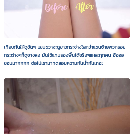
เทียบกันให้ดูชัดๆ แขนขวาจะดูขาวกระจ่างใสกว่าแขนซ้ายพวกรอย
กระต่างๆก็ดูจางลง มันใช้แทนรองพื้นได้จริงๆแหละทุกคน ฮือออ
ชอบมากกกก ต่อไปเรามาทดสอบความกันน้ำกันเถอะ