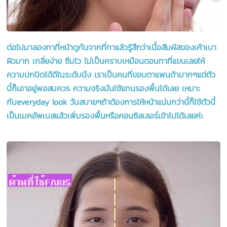
ต่อไปมาลองทาที่หน้าดูกันจากที่ทาแล้วรู้สึกว่าเนื้อสัมผัสของเค้าเบา
ผิวมาก เกลี่ยง่าย ซึมไว ไม่เป็นคราบเหมือนตอนทาที่แขนเลยให้
ความปกปิดได้ดีในระดับนึง เราเป็นคนที่ขอบตาแพนด้ามากๆแต่ตัว
นี้ก็เอาอยู่พอสมควร ความจริงมันใช้แทนรองพื้นได้เลย เหมาะ
กับeveryday look วันสบายๆถ้าต้องการให้หน้าแน่นกว่านี้ก็ใช้ตัวนี้
เป็นเมคอัพเบสแล้วเพิ่มรองพื้นหรือคอนซิลเลอร์เข้าไปได้เลยค่ะ