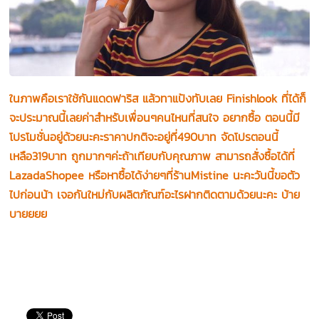
ในภาพคือเราใช้กันแดดฟาริส แล้วทาแป้งทับเลย Finishlook ที่ได้ก็
จะประมาณนี้เลยค่าสำหรับเพื่อนๆคนไหนที่สนใจ อยากซื้อ ตอนนี้มี
โปรโมชั่นอยู่ด้วยนะคะราคาปกติจะอยู่ที่490
บาท จัดโปรตอนนี้
เหลือ319บาท ถูกมากๆค่ะถ้าเทียบกับคุณภาพ สามารถสั่งซื้อได้ที่
LazadaShopee หรือหาซื้อได้ง่ายๆที่ร้านMistine นะคะวันนี้ขอตัว
ไปก่อนน้า เจอกันใหม่กับผลิตภัณฑ์อะไรฝากติดตามด้วยนะคะ บ้าย
บายยยย