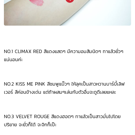
NO.1 CLIMAX RED สีแดงแสดๆ มีความอมส้มนิดๆ ทาแล้วยั่วๆ
แน่นอนค่ะ
NO.2 KISS ME PINK สีชมพูแบ๊วๆ ให้ลุคเป็นสาวหวานบาร์บี้เลิฟ
เวอร์ สีค่อนข้างเด่น แต่ถ้าผสมๆเล่นกับตัวอื่นจะดูดีเลยแหละ
NO.3 VELVET ROUGE สีแดงฮอตๆ ทาแล้วเป็นสาวมั่นไปโดย
ปริยาย จะยั่วก็ได้ จะจิกก็เป๊ะ