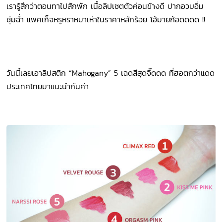
เรารู้สึกว่าตอนทาไปสักพัก เนื้อลิปเซตตัวค่อนข้างดี ปากอวบอิ่ม
ชุ่มฉ่ำ แพคเก็จหรูหราหมาเห่าในราคาหลักร้อย โอ้มายก้อดดดด !!
วันนี้เลยเอาลิปสติก “Mahogany” 5 เฉดสีสุดจิ๊ดดด ที่ฮอตกว่าแดด
ประเทศไทยมาแนะนำกันค่า