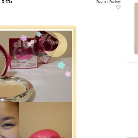
0 รีวิว
Room :
Review