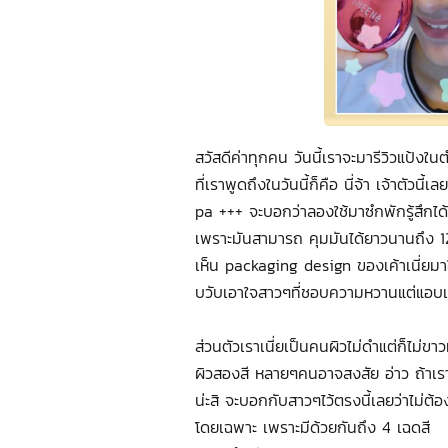
สวัสดีค่าทุกคน วันนี้เราจะมารีวิวแป้งในต
ที่เราพูดถึงในวันนี้ก็คือ นี่จ้า เจ้าต
pa +++ จะบอกว่าลองใช้มาซํกพักรู้สึกได
เพราะมันสามารถ คุมมันได้ยาวนานถึง 12
เห็น packaging design ของเค้าเนี่ยมาใน
บวับเอาใจสาวๆที่ชอบความหวานแต่แอบเซ
ส่วนตัวเราเนี่ยเป็นคนผิวไม่ดำแต่ก็ไม่ขา
ผิวสองสี หลายๆคนอาจสงสัย อ่าว ถ้าเราอย
น่ะสิ จะบอกกับสาวๆไว้ตรงนี้เลยว่าไม่ต
โดยเฉพาะ เพราะมีด้วยกันถึง 4 เฉดสี