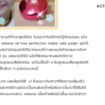
ACTI
ำนานที่ถ้าเราพูดชื่อไป รับรองว่าไม่มีใครไม่รู้จักแน่นอน แป้ง
ัวนี้เลย sheene oil free perfection matte cake poder spf35
้เลยว่ามันคุมมันได้ดีมากแบบที่ทางแบรนด์เค้าเคลมมาจริงๆ
 ชม เลยนะไม่ได้โม้ แล้วที่พิเศษมากเลยปกติเราจะ
รูปแบบสีเขียวใช่มะ แต่วันนี้ไม่จ้า มาในรูปแบบสีชมพูสดใสวิ
็กซี่เบา ๆ อะไรประมาณนี้
วมาก เลยเลือกใช้สี c1 ซึ่งเหมาะกับสาวๆที่ผิวขาวเหลืองถึง
ากใช้บ้างแต่เราเป็นคนผิวคล้ำหรือผิวขาวงั้นเราก็ใช้ไม่ได้
้องห่วงนะคะเพราะ sheene เนี้ยเค้าผลิตแป้งขึ้นมาเอาใจสาวๆ