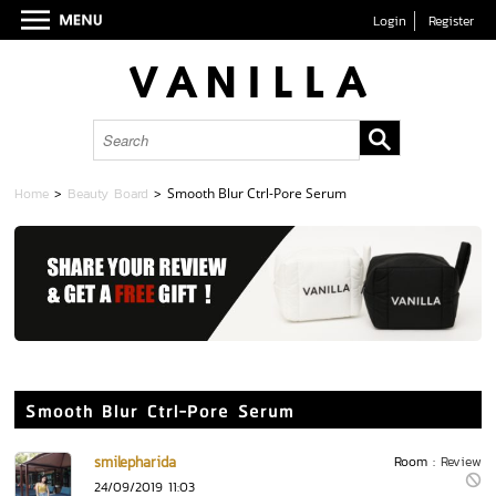
Login
Register
Home
>
Beauty Board
>
Smooth Blur Ctrl-Pore Serum
Smooth Blur Ctrl-Pore Serum
smilepharida
Room :
Review
24/09/2019 11:03