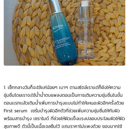
1. เซ็ทกลางวันก็จะใช้เเค่น้อยๆ เบาๆ ตามสไตล์เราเเต่ก็ยังให้ความ
ชุ่มชื่นโดยเราจะใช้น้ำน้ำตบแพลงตอนเป็นการเติมความชุ่มชื่นในขั้น
ตอนเเรกเเล้วเติมน้ำเพิ่มการบำรุงเเบบไม่ทำให้เหนอะผิวอีกครั้งด้วย
First serum
เซรั่มบำรุงผิวอีกตัวที่ช่วยเพิ่มความชุ่มชื่นให้กับผิว
พร้อมสารบำรุง เซราไมด์ ที่ช่วยให้ผิวเเข็งเเรงปลอบประโลมผิวให้ผิว
สุขภาพดี ตัวนี้เป็นเนื้อเจลซึมไว้ เเถมราคาไม่เเพงด้วย ชอบมากใช้