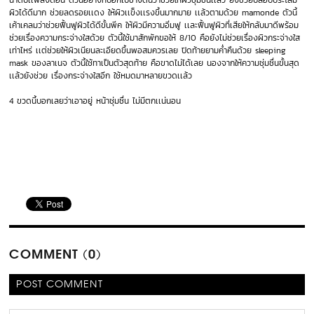
น้ำตบเเพลงตอน ตัวนี้อย่างที่บอกไปข้างต้นว่าช่วยให้ผิวชุ่มชื่นเเล้ว ยังช่วยปลอบประโลม
ผิวได้ดีมาก ช่วยลดรอยเเดง ให้ผิวเเข็งเเรงขึ้นมากมาย เเล้วตามด้วย mamonde ตัวนี้
เค้าเคลมว่าช่วยฟื้นฟูผิวได้ดีขั้นพีค ให้ผิวมีความอิ่มฟู เเละฟื้นฟูผิวที่เสียให้กลับมาดีพร้อม
ช่วยเรื่องความกระจ่างใสด้วย ตัวนี้ใช้มาสักพักขอให้ 8/10 คือยังไม่ช่วยเรื่องผิวกระจ่างใส
เท่าไหร่ เเต่ช่วยให้ผิวเนียนละเอียดขึ้นพอสมควรเลย ปิดท้ายยามค่ำคืนด้วย sleeping
mask ของลาเนจ ตัวนี้ใช้ทาเป็นตัวสุดท้าย คือขาดไม่ได้เลย นองจากให้ความชุ่มชื่นขั้นสุด
เเล้วยังช่วย เรื่องกระจ่างใสอีก ใช้หมดมาหลายขวดเเล้ว
4 ขวดนี้บอกเลยว่าเอาอยู่ หน้าชุ่มชื่น ไม่มีตกเเน่นอน
COMMENT (0)
POST COMMENT