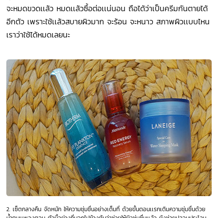
จะหมดขวดเเล้ว หมดเเล้วซื้อต่อเเน่นอน ถือได้ว่าเป็นครีมกันตายได้
อีกตัว เพราะใช้เเล้วสบายผิวมาก จะร้อน จะหนาว สภาพผิวเเบบไหน
เราว่าใช้ได้หมดเลยนะ
2. เซ็ตกลางคืน จัดหนัก ให้ความชุ่มชื่นอย่างเต็มที่ ด้วยขั้นตอนเเรกเติมความชุ่มชื่นด้วย