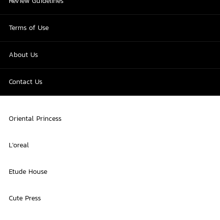
Review Guidelines
Terms of Use
About Us
Contact Us
Oriental Princess
L'oreal
Etude House
Cute Press