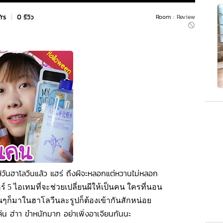
Yrs
|
0 รีวิว
Room :
Review
้วันฮาโลวีนแล้ว แฮร่ ถึงผีจะหลอกแต่หวานไม่หลอก
 5 ไอเทมที่จะช่วยเปลี่ยนผีให้เป็นคน ใครที่นอน
นๆก็มาในฮาโลวีนละรูปก็ต้องเข้ากันสักหน่อย
่น ฮ่าา ขำหนักมาก อย่าเพิ่งอาเจียนกันนะ