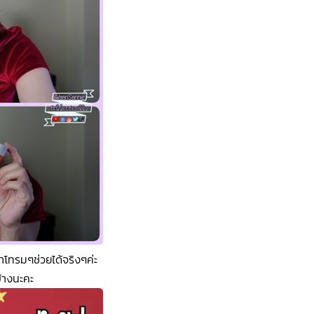
าโทรมๆช่วยได้จริงๆค่ะ
บ้างนะคะ