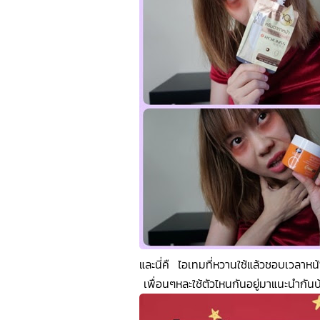
และนี่คื ไอเทมที่หวานใช้แล้วชอบเวลาหน้
เพื่อนๆหละใช้ตัวไหนกันอยู่มาแนะนำกัน