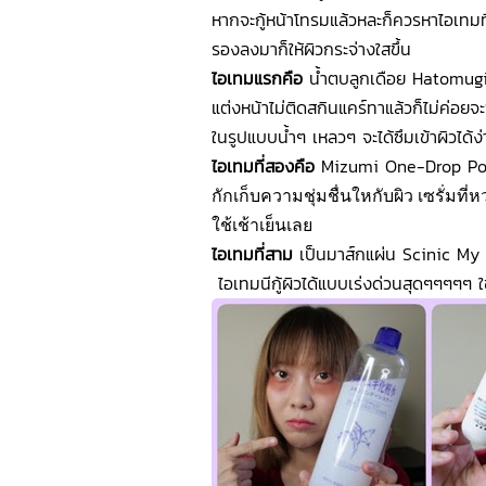
หากจะกู้หน้าโทรมแล้วหละก็ควรหาไอเทมที่
รองลงมาก็ให้ผิวกระจ่างใสขึ้น
ไอเทมแรกคือ
น้ำตบลูกเดือย Hatomugi 
แต่งหน้าไม่ติดสกินแคร์ทาแล้วก็ไม่ค่อยจะซ
ในรูปแบบน้ำๆ เหลวๆ จะได้ซึมเข้าผิวได้ง่า
ไอเทมที่สองคือ
Mizumi One-Drop Power
กักเก็บความชุ่มชื่นใหกับผิว เซรั่มท
ใช้เช้าเย็นเลย
ไอเทมที่สาม
เป็นมาส์กแผ่น Scinic My
ไอเทมนีกู้ผิวได้แบบเร่งด่วนสุดๆๆๆๆๆ ใ