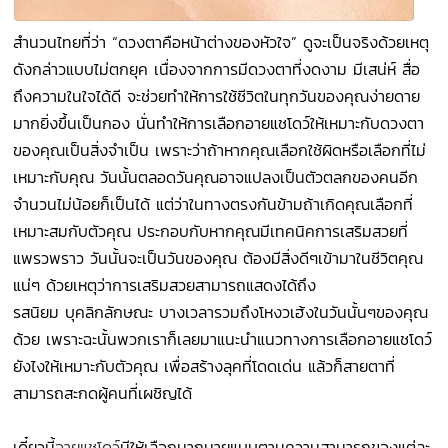
สำนวนไทยที่ว่า “ดวงตาคือหน้าต่างของหัวใจ” ดูจะเป็นจริงด้วยเหตุ
ดังกล่าวแบบไม่ตกยุค เนื่องจากการมีดวงตาที่งดงาม มีเสน่ห์ สื่อ
ถึงความในใจได้ดี จะช่วยทำให้การใช้ชีวิตในทุกวันของคุณง่ายดาย
มากยิ่งขึ้นเป็นกอง นั่นทำให้การเลือกอายแชโดว์ให้เหมาะกับดวงตา
ของคุณเป็นสิ่งจำเป็น เพราะว่าถ้าหากคุณเลือกใช้ผิดหรือเลือกที่ไม่
เหมาะกับคุณ วันนั้นตลอดวันคุณอาจแปลงเป็นตัวตลกของคนอีก
จำนวนไม่น้อยก็เป็นได้ แต่ว่าในทางตรงกันข้ามถ้าเกิดคุณเลือกที่
เหมาะสมกับตัวคุณ ประกอบกับหากคุณมีเทคนิคการเสริมสวยที่
แพรวพราว วันนั้นจะเป็นวันของคุณ ต้องมีสิ่งดีๆเข้ามาในชีวิตคุณ
แน่ๆ ด้วยเหตุว่าการเสริมสวยสามารถแสดงได้ถึง
รสนิยม บุคลิกลักษณะ บางเวลารวมถึงโหงวเฮ้งในวันนั้นๆของคุณ
ด้วย เพราะฉะนั้นพวกเราก็เลยมาแนะนำแนวทางการเลือกอายแชโดว์
ยังไงให้เหมาะกับตัวคุณ เพื่อสร้างลุคที่โดดเด่น แล้วก็สายตาที่
สามารถสะกดผู้คนที่เผชิญได้
เดี๋ยวนี้
อายแชโดว์
มีให้เลือกมากมายแบบตามความสามารถของแต่ละ