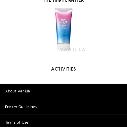
THE HIGHLIGHTER
ACTIVITIES
About Vanilla
Review Guidelines
Terms of Use