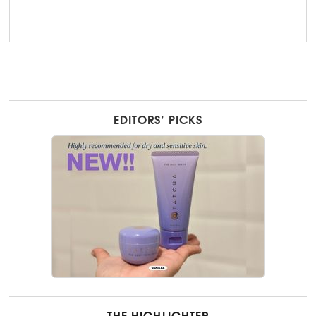
EDITORS’ PICKS