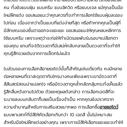
คน ทั้งยังแบบฝุ่น แบบครีม แบบลิควิด หรือแบบเจล แม้คุณเป็นมือ
ใหม่ฝึกแต่ง ขอเสนอแนะว่าคุณควรที่จะทำการเลือกใช้แบบฝุ่นละออง
ไปก่อน เนื่องจากว่าเป็นแบบที่แต่งง่ายที่สุด หรือถ้าหากคุณเป็นผู้ที่
มีลักษณะของชั้นตาออกจะเยอะแยะ ขอเสนอแนะให้คุณหลบหลีกการ
ใช้แบบครีม เพราะเหตุว่าจะก่อให้กำเนิดรอยพับร่นรอบๆเปลือกตา
ของคุณ แทนที่จะได้ดวงตาที่มีเสน่ห์กลับกลายเป็นดวงตาที่จะทำให้
คุณรู้สึกขวยเขินจากการเช็ดกไม่แน่ใจ
ในส่วนของการเลือกสีอายแชโดว์นั้นก็สำคัญเช่นเดียวกัน คงมีหลาย
ต่อหลายหนที่เราสะดุดตากับใครบางคนเพียงเพราะเขามีดวงตาที่
สีสันสดใสจนน่าแปลกใจ หรือมีดวงตาดูคล้ำกลัดกลุ้มกระทั่งเห็นแล้ว
รู้สึกสิ้นหวังตามไปด้วย ด้วยเหตุผลดังกล่าว การเลือกเฉดสีที่จะ
ระบายลงบนกลีบตาก็เลยเป็นเรื่องจำเป็น หากคุณยังปราศจาก
ความชำนาญสำหรับการเสริมสวยมากพอ การเลือกซื้อ
อายแชโดว์
แบบพาเลทท์ที่มีสีให้คัดเลือกเกินกว่า 10 เฉดสี นั้นไม่เหมาะสม
สำหรับมือใหม่ฝึกแต่งอย่างคุณ เพราะการมีสีให้เลือกเยอะแยะจะทำให้