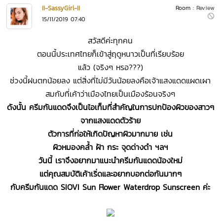
II-SassyGirl-II
Room :
Review
15/11/2019 07:40
สวัสดีค่ะทุกคน
ตอนนี้ประเทศไทยก็เข้าสู่ฤดูหนาวเป็นที่เรียบร้อย
แล้ว (จริงๆ หรอ???)
ช่วงนี้ฝนตกน้อยลง แต่สิ่งที่ไม่มีวันน้อยลงคือเจ้าแสงแดดแผดเผา
สมกับที่เค้าว่าเมืองไทยเป็นเมืองร้อนจริงๆ
ดังนั้น ครีมกันแดดจึงเป็นไอเท็มที่สำคัญในการปกป้องผิวของสาวๆ
จากแสงแดดตัวร้าย
ตัวการที่ก่อให้เกิดปัญหาผิวมากมาย เช่น
ผิวหมองคล้ำ ฝ้า กระ จุดด่างดำ ฯลฯ
วันนี้ เราจึงอยากมาแนะนำครีมกันแดดน้องใหม่
แต่คุณสมบัติเค้าเริ่ดและอยากบอกต่อกันมากๆ
กับครีมกันแดด SIOVI Sun Flower Waterdrop Sunscreen ค่ะ