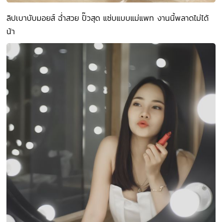
ลิปเบาบับมอยส์ ฉ่ำสวย ปั๊วสุด แซ่บแบบแม่แพท งานนี้พลาดไม่ได้
น้า