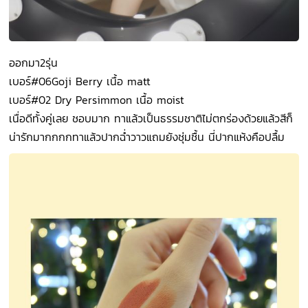
ออกมา2รุ่น
เบอร์#06Goji Berry เนื้อ matt
เบอร์#02 Dry Persimmon เนื้อ moist
เนื่อดีทั้งคู่เลย ชอบมาก ทาแล้วเป็นธรรมชาติไม่ตกร่องด้วยแล้วสีก็
น่ารักมากกกกทาแล้วปากฉ่ำวาวแถมยังชุ่มชื้น นี่ปากแห้งคือปลื้ม