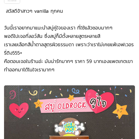
สวัสดีจ้าสาวๆ vanilla ทุกคน
วันนี้เราอยากมาแนะนำสบู่คู่ใจของเรา ที่ใช้แล้วชอบมากๆ
พอดีไปเจอที่ลอว์สัน ซึ่งสบู่ก็มีตั้งหลายสูตรหลายสี
เราเลยเลือกสีน้ำตาลสูตรผิวธรรมดา เพราะว่าเราไม่เคยแพ้เอฟเวอร
รี่ติง555+
คือตอนเจอในร้านอ่ะ มันน่ารักมากๆ ราคา 59 บาทเองแพตเกตเขา
ทำออกมาได้โนใจเรามากๆ