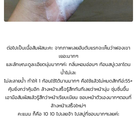
ต่อไปเป็นเนื้อสัมผัสนะคะ จากภาพเลยอันดับแรกจะเห็นว่าฟองเขา
เยอะมากๆ
และลักษณะดูละเอียดนุ่มมากๆค่ะ กลิ่นหอมอ่อนๆ ก้อนสบู่เวลาโดน
น้ำไม่เละ
ไม่ละลายน้ำ ทำให้ 1 ก้อนใช้ได้นานมากๆ คือใช้แล้วไม่หมดสักทีอ่ะ55+
คุ้มยิ่งกว่าคุ้มอีก ล้างหน้าเสร็จรู้สึกทันทีเลยว่าหน้านุ่ม ชุ่มชื่นขึ้น
เอามือสัมผัสแล้วรู้สึกว่าหน้าเรียบเนียน ชอบหน้าตัวเองมากๆตอนที่
ล้างหน้าเสร็จใหม่ๆ
คะแนน ก็คือ 10 10 ไปเลยจ้า ไปสบู่ที่ชอบมากๆเลยค่ะ