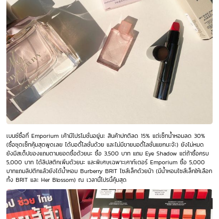
เบนซ์ซื้อที่ Emporium เค้ามีโปรโมชั่นอยู่นะ สินค้าปกติลด 15% แต่เซ็ทน้ำหอมลด 30%
(ซื้อชุดเซ็ทคุ้มสุดพูดเลย ได้บอดี้โลชั่นด้วย และไม่มีขายบอดี้โลชั่นแยกนะจ้ะ) ยังไม่หมด
ยังมีสเต็ปของแถมตามยอดซื้อด้วยนะ ซื้อ 3,500 บาท แถม Eye Shadow แต่ถ้าซื้อครบ
5,000 บาท ได้ลิปสติกเพิ่มด้วยนะ และพิเศษเฉพาะเคาท์เตอร์ Emporium ซื้อ 5,000
บาทแถมลิปติกแล้วยังได้น้ำหอม Burberry BRIT ไซส์เล็กด้วยน้า (มีน้ำหอมไซส์เล็กให้เลือก
ทั้ง BRIT และ Her Blossom) ณ เวลานี้โปรนี้คุ้มสุด