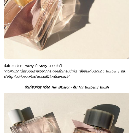
ยังไม่จบค่ะ Burberry มี Story มากกว่านี้
“ตัวฝาขวดได้แรงบันดาลใจจากกระดุมเสื้อเทรนช์โค้ด เสื้ออันโด่งดังของ Burberry และ
ผ้าที่ผูกโบว์กับขวดคือผ้าเทรนช์โค้ดเนี่ยแหละค่ะ”
ถ้าเทียบกันระหว่าง Her Blossom กับ My Burberry Blush