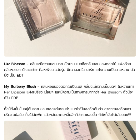
Her Blossom
- กลิ่นจะมีความหอมหวานชัดเจน เบสคือกลิ่มหอมของดอกไม้ แฝงด้วย
กลิ่นหวานๆ Character คือหญิงสาววัยรุ่น มีความสดใส น่ารัก แฝงความเป็นสาวหวาน ตัว
นี้จะเป็น EDT
My Burberry Blush
- กลิ่นหอมของดอกไม้เป็นเบส กลิ่นจะมีความเย็นนิดๆ ไม่หวานเท่า
Her Blossom แฝงเปรี้ยวหน่อยๆ และมีความเป็นทางการมากกว่า Her Blossom ตัวนี้จะ
เป็น EDP
ทั้งนี้ทั้งนั้นขึ้นอยู่กับความชอบของแต่ละคนค่ะ แนะนำให้ลองฉีดกับตัว อาจจะลองฉีดแถว
บริเวณข้อมือ ทิ้งไว้สักพัก แล้วกลับมาดมกลิ่นอีกทีว่าเราชอบมั้ย ถ้าใช่ก็จัดได้เล้ยยยย!!!!