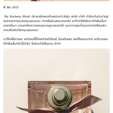
พี่ BA เล่าว่า
“My Burberry Blush นิยามกลิ่นหอมถึงหญิงสาววัยรุ่น สดใส น่ารัก กำลังเดินเริงร่าอยู่
ในสวนสาธารณะในกรุงลอนดอน ตัวกลิ่นมีเบสของดอกไม้ แต่ทิ้งไว้สักพักจะได้กลิ่นเย็นๆ
แทรกขึ้นมา บ่งบอกถึงความหอมของหมู่มวลดอกไม้ และความชุ่มฉ่ำของอากาศที่ฝนเพิ่ง
ตกเสร็จใหม่ๆในกรุงลอนดอน”
เราก็เคลิ้มตามนะ แต่ตอนนี้ที่ไทยเข้าหน้าร้อนนิ ร้อนตับแลบ ฝนที่ไหนจะมาตก แต่ช่างเหอะ
ได้กลิ่นเย็นๆตัวนี้เข้าไป จิตใจจะได้เย็นตาม ฮ่าๆๆ