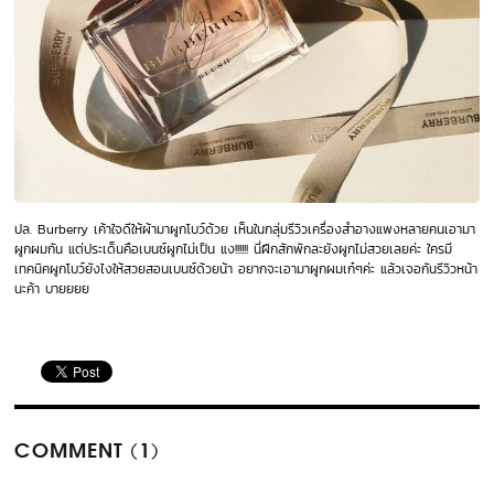
ปล. Burberry เค้าใจดีให้ผ้ามาผูกโบว์ด้วย เห็นในกลุ่มรีวิวเครื่องสำอางแพงหลายคนเอามา
ผูกผมกัน แต่ประเด็นคือเบนซ์ผูกไม่เป็น แง!!!!!! นี่ฝึกสักพักละยังผูกไม่สวยเลยค่ะ ใครมี
เทคนิคผูกโบว์ยังไงให้สวยสอนเบนซ์ด้วยน้า อยากจะเอามาผูกผมเก๋ๆค่ะ แล้วเจอกันรีวิวหน้า
นะค้า บายยยย
COMMENT (1)