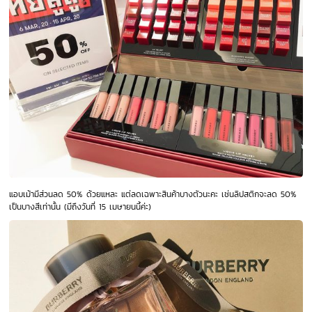
แอบเม้ามีส่วนลด 50% ด้วยแหละ แต่ลดเฉพาะสินค้าบางตัวนะคะ เช่นลิปสติกจะลด 50%
เป็นบางสีเท่านั้น (มีถึงวันที่ 15 เมษายนนี้ค่ะ)