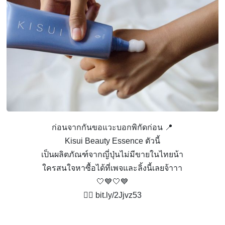
ก่อนจากกันขอแวะบอกพิกัดก่อน 📍
Kisui Beauty Essence ตัวนี้
เป็นผลิตภัณฑ์จากญี่ปุ่นไม่มีขายในไทยน้า
ใครสนใจหาซื้อได้ที่เพจและลิ้งนี้เลยจ้าาา
🤍💙🤍💙
👉🏻 bit.ly/2Jjvz53