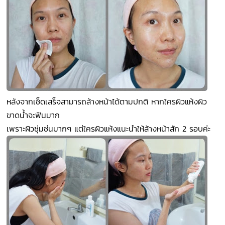
หลังจากเช็ดเสร็จสามารถล้างหน้าได้ตามปกติ หากใครผิวแห้งผิว
ขาดน้ำจะฟินมาก
เพราะผิวชุ่มช่นมากๆ แต่ใครผิวแห้งแนะนำให้ล้างหน้าสัก 2 รอบค่ะ