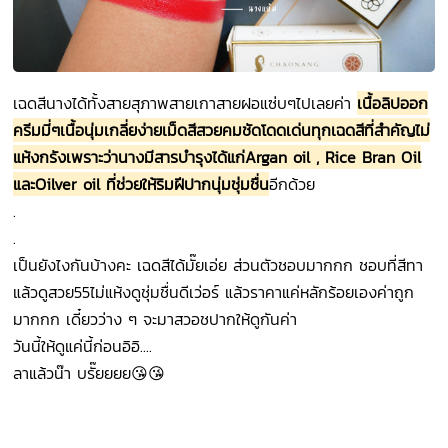
เฉดสีนางได้ทั้งสายสุภาพสายเกาสายฝอแซ่บๆไปเลยค่า
เนื้อลิปออก
ครีมมี่ๆ
เนื้อนุ่ม
เกลี่ยง่าย
เม็ดสีสวยคมชัด
โดดเด่นทุกเฉดสี
ที่สำคัญไม่
แห้งกรัง
เพราะว่านางมีสารบำรุงได้แก่
Argan oil , Rice Bran Oil
และ
Oilver oil
ที่ช่วยให้ริมฝีปากนุ่มชุ่มชื่น
อีกด้วย
.
.
เป็นยังไงกันบ้างคะ เฉดสีได้มั๊ยเอ่ย ส่วนตัวชอบมากกก ชอบที่สีทา
แล้วดูสวย55ไม่แห้งดูชุ่มชื่นดีเว่อร์ แล้วราคาแค่หลักร้อยเองค่าถูก
มากกก เดี๋ยวว่าง ๆ จะมาสวอชปากให้ดูกันค่า
วันนี้ให้ดูแค่นี้ก่อนอิอิ....
ลาแล้วน๊า บรั๊ยยยย😘😘