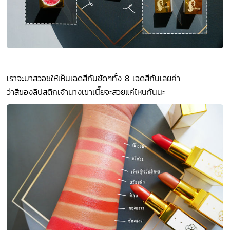
เราจะมาสวอชให้เห็นเฉดสีกันชัดๆทั้ง 8 เฉดสีกันเลยค่า
ว่าสีของลิปสติกเจ้านางเขาเนี๊ยจะสวยแค่ไหนกันนะ