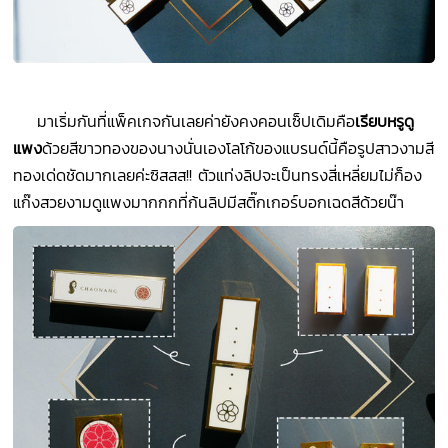
มาเริ่มกันที่แพ็คเกจกันเลยค่ายังคงคอนเซ็ปเดิมคือ
เรียบหรูดู
แพง
ด้วยสีขาวทองของนางนั่นเองโลโก้ของแบรนด์นี้คือรูปสาวงามสี
ทองเด่ดชัดมากเลยค่ะซิสสส!! ตัวแท่งลิปจะเป็นทรงสี่เหลี่ยมไม่ก็อง
แก๊งสวยงามดูแพงมากกกที่ก้นลิปมีสติ๊กเกอร์บอกเฉดสีด้วยน๊า