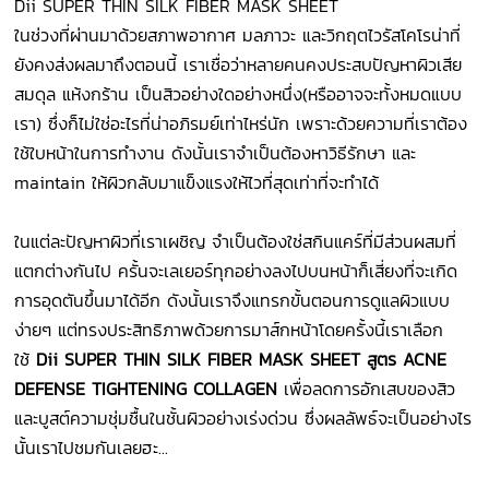
Dii SUPER THIN SILK FIBER MASK SHEET
ในช่วงที่ผ่านมาด้วยสภาพอากาศ มลภาวะ และวิกฤตไวรัสโคโรน่าที่
ยังคงส่งผลมาถึงตอนนี้ เราเชื่อว่าหลายคนคงประสบปัญหาผิวเสีย
สมดุล แห้งกร้าน เป็นสิวอย่างใดอย่างหนึ่ง(หรืออาจจะทั้งหมดแบบ
เรา) ซึ่งก็ไม่ใช่อะไรที่น่าอภิรมย์เท่าไหร่นัก เพราะด้วยความที่เราต้อง
ใช้ใบหน้าในการทำงาน ดังนั้นเราจำเป็นต้องหาวิธีรักษา และ
maintain ให้ผิวกลับมาแข็งแรงให้ไวที่สุดเท่าที่จะทำได้
ในแต่ละปัญหาผิวที่เราเผชิญ จำเป็นต้องใช่สกินแคร์ที่มีส่วนผสมที่
แตกต่างกันไป ครั้นจะเลเยอร์ทุกอย่างลงไปบนหน้าก็เสี่ยงที่จะเกิด
การอุดตันขึ้นมาได้อีก ดังนั้นเราจึงแทรกขั้นตอนการดูแลผิวแบบ
ง่ายๆ แต่ทรงประสิทธิภาพด้วยการมาส์กหน้าโดยครั้งนี้เราเลือก
ใช้
Dii SUPER THIN SILK FIBER MASK SHEET สูตร ACNE
DEFENSE TIGHTENING COLLAGEN
เพื่อลดการอักเสบของสิว
และบูสต์ความชุ่มชื้นในชั้นผิวอย่างเร่งด่วน ซึ่งผลลัพธ์จะเป็นอย่างไร
นั้นเราไปชมกันเลยฮะ...