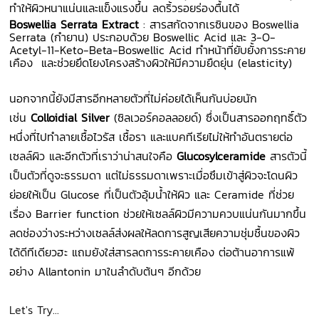
ทำให้ผิวหนาแน่นและแข็งแรงขึ้น ลดริ้วรอยร่องตื้นได้
Boswellia Serrata Extract
: สารสกัดจากเรซินของ Boswellia
Serrata (กำยาน) ประกอบด้วย Boswellic Acid และ 3-O-
Acetyl-11-Keto-Beta-Boswellic Acid ทำหน้าที่ยับยั้งการระคาย
เคือง และช่วยยึดโยงโครงสร้างผิวให้มีความยืดยุ่น (elasticity)
นอกจากนี้ยังมีสารอีกหลายตัวที่ไม่ค่อยได้เห็นกันบ่อยนัก
เช่น
Colloidial Silver
(ซิลเวอร์คอลลอยด์) ซึ่งเป็นสารออกฤทธิ์ตัว
หนึ่งที่ไปทำลายเชื้อไวรัส เชื้อรา และแบคทีเรียไม่ให้ทำอันตรายต่อ
เซลล์ผิว และอีกตัวที่เราว่าน่าสนใจคือ
Glucosylceramide
สารตัวนี้
เป็นตัวที่ดูจะธรรมดา แต่ไม่ธรรมดาเพราะเมื่อซึมเข้าสู่ผิวจะโดนผิว
ย่อยให้เป็น Glucose ที่เป็นตัวอุ้มน้ำให้ผิว และ Ceramide ที่ช่วย
เรื่อง Barrier function ช่วยให้เซลล์ผิวมีความควบแน่นกันมากขึ้น
ลดช่องว่างระหว่างเซลล์ส่งผลให้ลดการสูญเสียความชุ่มชื้นของผิว
ได้ดีทีเดียวฮะ แถมยังใส่สารลดการระคายเคือง ต่อต้านอาการแพ้
อย่าง Allantonin มาในลำดับต้นๆ อีกด้วย
Let's Try...