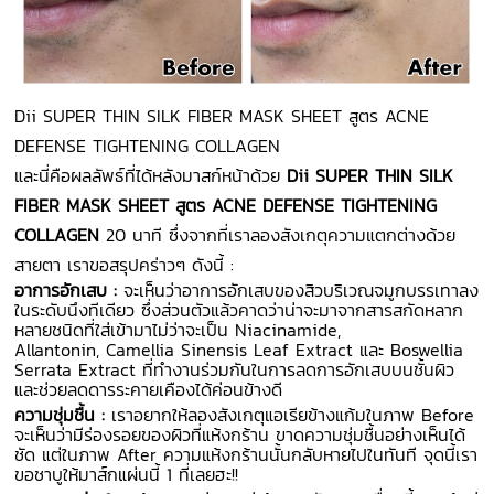
Dii SUPER THIN SILK FIBER MASK SHEET สูตร ACNE
DEFENSE TIGHTENING COLLAGEN
และนี่คือผลลัพธ์ที่ได้หลังมาสก์หน้าด้วย
Dii SUPER THIN SILK
FIBER MASK SHEET สูตร ACNE DEFENSE TIGHTENING
COLLAGEN
20 นาที ซึ่งจากที่เราลองสังเกตุความแตกต่างด้วย
สายตา เราขอสรุปคร่าวๆ ดังนี้ :
อาการอักเสบ :
จะเห็นว่าอาการอักเสบของสิวบริเวณจมูกบรรเทาลง
ในระดับนึงทีเดียว ซึ่งส่วนตัวแล้วคาดว่าน่าจะมาจากสารสกัดหลาก
หลายชนิดที่ใส่เข้ามาไม่ว่าจะเป็น Niacinamide,
Allantonin, Camellia Sinensis Leaf Extract และ Boswellia
Serrata Extract ที่ทำงานร่วมกันในการลดการอักเสบบนชั้นผิว
และช่วยลดดารระคายเคืองได้ค่อนข้างดี
ความชุ่มชื้น :
เราอยากให้ลองสังเกตุแอเรียข้างแก้มในภาพ Before
จะเห็นว่ามีร่องรอยของผิวที่แห้งกร้าน ขาดความชุ่มชื้นอย่างเห็นได้
ชัด แต่ในภาพ After ความแห้งกร้านนั้นกลับหายไปในทันที จุดนี้เรา
ขอชาบูให้มาส์กแผ่นนี้ 1 ที่เลยฮะ!!