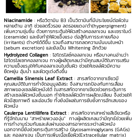
Niacinamide
: หรือวิตามิน B3 เป็นวิตามินที่มีประโยชน์ต่อผิวใน
หลายด้าน อาทิ ช่วยลดริ้วรอย ลดรอยแดง/ดำ(hyperpigment)
เพิ่มความชุ่มชื้น ด้วยการกระตุ้นให้ผิวสร้างคอลลาเจน และเซราไมด์
(ceramide) และยังทำให้ผิวแข็งแรง ต่อสู้กับการระคายเคือง
(irritants) ต่างๆได้ดีขึ้น รวมถึงสามารถลดความมันบนใบหน้า
(sebum excretion) และยังเป็น Whitening อีกด้วย
Hydrolyzed Collagen
: ไฮโดรไลซ์คอลลาเจน หรือบางคนอ่านว่า
ไฮโดรไลเซทคอลลาเจน ทางผู้ผลิตเคลมว่ามีคุณสมบัติในการเสริม
ความแข็งแรงให้กับคอลลาเจนในชั้นผิว ช่วยให้เซลล์ผิวมีความ
ยืดหยุ่น อุ้มน้ำ และผิวดูเต่งตึงขึ้น
Camellia Sinensis Leaf Extract
: สารสกัดจากชาเชียวมี
คุณสมบัติในการกำจัดอนุมูลอิสระ จึงสามารถป้องกันการเสื่อม
สภาพของเซลล์ผิวหนังได้ ในสารสกัดจากชาเขียวช่วยกระตุ้นการ
สร้างเซลล์ผิวหนังชั้นนอก ทำให้เซลล์ผิวมีการผลัดเปลี่ยน จึงช่วยให้
ผิวมีสุขภาพดี และอ่อนวัย ทั้งยังมีผลในการยับยั้งการอักเสบของ
ผิวหนัง
Caulerpa Lentillifera Extract
: สารสกัดจากสาหร่ายสีเขียวหรือ
ที่รู้จักในนาม "สาหร่ายพวงองุ่น" ทางผู้ผลิตเคลมว่ามีฤทธ์ช่วยเพิ่ม
การทำงานร่วมกันและส่งผ่านของสารอาหารระหว่างผิวหนัง
นอกจากนี้ยังช่วยกระตุ้นการสร้าง Glycosaminoglycans (GAGs)
และ คอลลาเจน เป็นการเพิ่มเนื้อเยื่อผิว(Extracellular matrix)