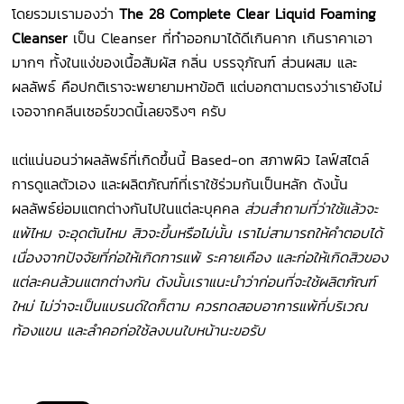
โดยรวมเรามองว่า
The 28 Complete Clear Liquid Foaming
Cleanser
เป็น Cleanser ที่ทำออกมาได้ดีเกินคาก เกินราคาเอา
มากๆ ทั้งในแง่ของเนื้อสัมผัส กลิ่น บรรจุภัณฑ์ ส่วนผสม และ
ผลลัพธ์ คือปกติเราจะพยายามหาข้อติ แต่บอกตามตรงว่าเรายังไม่
เจอจากคลีนเซอร์ขวดนี้เลยจริงๆ ครับ
แต่แน่นอนว่าผลลัพธ์ที่เกิดขึ้นนี้ Based-on สภาพผิว ไลฟ์สไตล์
การดูแลตัวเอง และผลิตภัณฑ์ที่เราใช้ร่วมกันเป็นหลัก ดังนั้น
ผลลัพธ์ย่อมแตกต่างกันไปในแต่ละบุคคล
ส่วนสำถามที่ว่าใช้แล้วจะ
แพ้ไหม จะอุดตันไหม สิวจะขึ้นหรือไม่นั้น เราไม่สามารถให้คำตอบได้
เนื่องจากปัจจัยที่ก่อให้เกิดการแพ้ ระคายเคือง และก่อให้เกิดสิวของ
แต่ละคนล้วนแตกต่างกัน ดังนั้นเราแนะนำว่าก่อนที่จะใช้ผลิตภัณฑ์
ใหม่ ไม่ว่าจะเป็นแบรนด์ใดก็ตาม ควรทดสอบอาการแพ้ที่บริเวณ
ท้องแขน และลำคอก่อใช้ลงบนใบหน้านะขอรับ