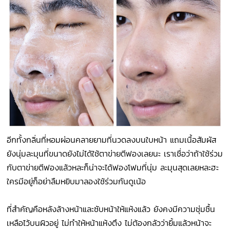
อีกทั้งกลิ่นที่หอมผ่อนคลายยามที่นวดลงบนใบหน้า แถมเนื้อสัมผัส
ยังนุ่มละมุนที่ขนาดยังไม่ได้ใช้ตาข่ายตีฟองเลยนะ เราเชื่อว่าถ้าใช้ร่วม
กับตาข่ายตีฟองแล้วหละก็น่าจะได้ฟองโฟมที่นุ่ม ละมุนสุดเลยหละฮะ
ใครมีอยู่ก็อย่าลืมหยิบมาลองใช้ร่วมกันดูเน้อ
ที่สำคัญคือหลังล้างหน้าและซับหน้าให้แห้งแล้ว ยังคงมีความชุ่มชื้น
เหลือไว้บนผิวอยู่ ไม่ทำให้หน้าแห้งตึง ไม่ต้องกลัวว่ายิ้มแล้วหน้าจะ