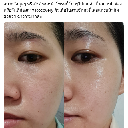
สบายใจสุดๆ หรือวันไหนหน้าโทรมก็โบกๆไปเลยค่ะ ตื่นมาหน้าผ่อง 
หรือวันที่ต้องการ Rocovery ผิวเพื่อไปงานจัดตัวนี้เลยแต่งหน้าติด 
ผิวสวย ฉ่ำวาวมากค่ะ