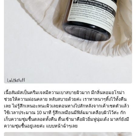
เนื้อสัมผัสเป็นครีมเจลมีความเบาสบายผิวมาก มีกลิ่นหอมอโรม่า 
ช่วยให้ความผ่อนคลาย หลับสบายด้วยค่ะ เราทาหนาๆทิ้งไว้ทั้งคืน
เลย ไม่รู้สึกเหนอะหนะผิวเลยตอนทางไปสักหลังจากเค้าเซตตัวแล้ว
ใช้เวลาประมาณ 10 นาที รู้สึกเหมือนมีฟิล์มมาเคลือบผิวไว้ค่ะ กัก
เก็บความชุ่มชื้นตลอดทั้งคืน ตื่นเช้ามาคือผิวอิ่มฟูนุ่มเด้ง มาสก์ยังมี
ความชุ่มชื้นอยู่เลยค่ะ แบบหน้าฉ่ำๆเลย