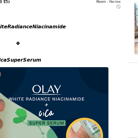
3 รีวิว
Room :
Review
𝙩𝙚𝙍𝙖𝙙𝙞𝙖𝙣𝙘𝙚𝙉𝙞𝙖𝙘𝙞𝙣𝙖𝙢𝙞𝙙𝙚
🍀
𝙞𝙘𝙖𝙎𝙪𝙥𝙚𝙧𝙎𝙚𝙧𝙪𝙢