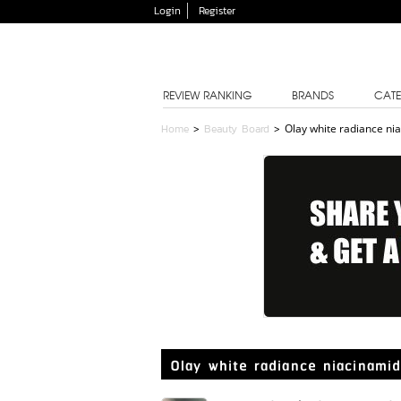
Login
Register
REVIEW RANKING
BRANDS
CATE
Home
>
Beauty Board
>
Olay white radiance ni
Olay white radiance niacinami