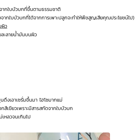
จากใบบัวบกที่ขึ้นตามธรรมชาติ 
องจากใบบัวบกที่ได้จากการเพาะปลูก
จะทำให้พืชสูญเสียคุณประโยชน์ไป) 
บผิว
วยละลายน้ำมันบนผิว 
นดึงเอาเซรั่มขึ้นมา ไฮโซมากแม่ 
ออกสีเขียวเพราะมีสารสกัดจากใบบัวบก 
นไม่เหลวจนเกินไป 