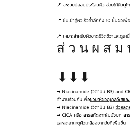
📍 จะช่วยปลอบประโลมผิว ช่วยให้ผิวดูโก
📍 ซึมเข้าสู่ผิวเร็วล้ำลึกถึง 10 ชั้นผิวเพ
📍 เหมาะสำหรับผิวขาดชีวิตชีวาและดูเหนื
ส่ ว น ผ ส ม 
⬇⬇⬇
➡ Niacinamide (วิตามิน B3) and CI
ทำงานร่วมกันเพื่อ
ช่วยให้ผิวดูโกลว์ใสแล
➡ Niacinamide (วิตามิน B3) 
ช่วยลด
➡ CICA หรือ สารสกัดจากใบบัวบก สาร
และลดสาเหตุผิวเหลืองจากวัยที่เพิ่มขึ้น