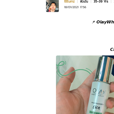
ttttumz
|
ผิวมัน
|
35-39 Yrs
|
18/01/2021 17:56
📌 𝙊𝙡𝙖𝙮𝙒𝙝𝙞
𝘾