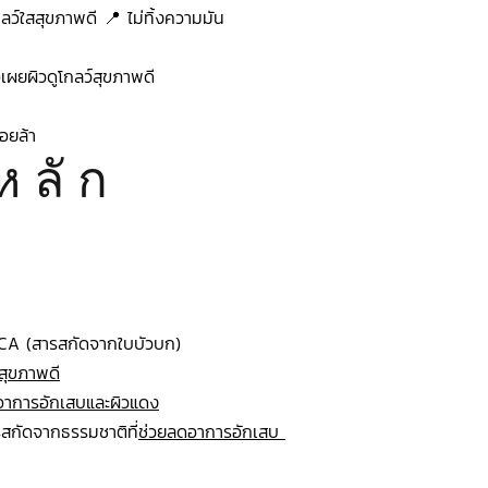
ลว์ใสสุขภาพดี 📍 ไม่ทิ้งความมัน 
ื่อเผยผิวดูโกลว์สุขภาพดี 
่อยล้า
ห ลั ก
CA (สารสกัดจากใบบัวบก) 
ะสุขภาพดี
อาการอักเสบและผิวแดง
สกัดจากธรรมชาติที่
ช่วยลดอาการอักเสบ 