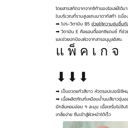
โดยสารสกัดจากจากซิก้าของโอเลย์ได้มา
ในบริเวณที่ราบสูงแถบมาดากัสก้า (เนื่
➡ โปร-วิตามิน B5 
ช่วยให้ความชุ่มชื้นกั
➡ วิตามิน E คือแอนตี้ออกซิแดนซ์ ที่ช่
และช่วยปกป้องผิวจากสารอนุมูลอิสระ
แ พ็ ค เ ก จ
⬇⬇⬇
➡ เป็นขวดแก้วสีขาว หัวดรอปเปอร์ใช้หมุ
➡ เนื้อผลิตภัณฑ์เหมือนน้ำนมสีขาวขุ่น
มีกลิ่นหอมอ่อน ๆ ละมุน เนื้อเซรั่มไม่ข้
เกลี่ยง่าย ซึมเข้าสู่ผิวหน้าได้เร็ว