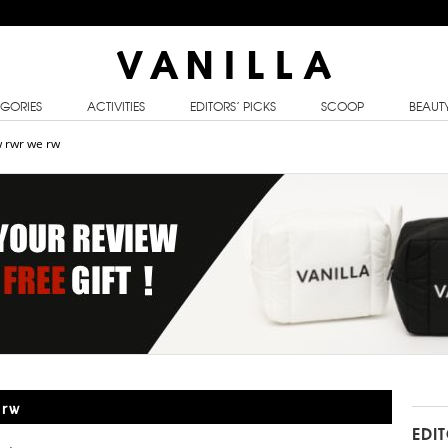
GORIES
ACTIVITIES
EDITORS’ PICKS
SCOOP
BEAUT
 rwr we rw
 rw
EDI