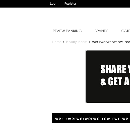
Login
Register
REVIEW RANKING
BRANDS
CATE
Home
>
Beauty Board
>
wer rwerwerwerwe rew
wer rwerwerwerwe rew rwr we