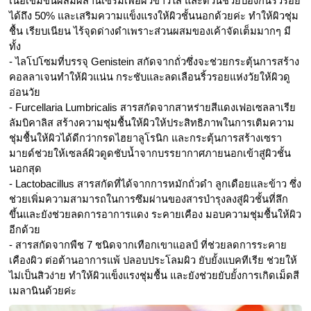
เนื้อเข้มข้นผสมผสานเซรั่มเพื่อผิวขาวใส และตัวนี้ช่วยป้องกันริ้วรอย
ได้ถึง 50% และเสริมความแข็งแรงให้ผิวชั้นนอกด้วยค่ะ ทำให้ผิวชุ่ม
ชื้น เรียบเนียน ไร้จุดด่างดำเพราะส่วนผสมของเค้าจัดเต็มมากๆ มี
ทั้ง 
- ไลโปโซมที่บรรจุ Genistein สกัดจากถั่วซึ่งจะช่วยกระตุ้นการสร้าง
คอลลาเจนทำให้ผิวแน่น กระชับและลดเลือนริ้วรอยแห่งวัยให้ผิวดู
อ่อนวัย
- Furcellaria Lumbricalis สารสกัดจากสาหร่ายสีแดงเฟอเซลลาเรีย 
ลัมบิคาลิส สร้างความชุ่มชื้นให้ผิวให้ประสิทธิภาพในการเติมความ
ชุ่มชื้นให้ผิวได้ดีกว่ากรดไฮยาลูโรนิก และกระตุ้นการสร้างเซรา
มายด์ช่วยให้เซลล์ผิวดูดชับน้ำจากบรรยากาศภายนอกเข้าสู่ผิวชั้น
นอกสุด
- Lactobacillus สารสกัดที่ได้จากการหมักถั่วดำ ลูกเดือยและข้าว ซึ่ง
ช่วยเพิ่มความสามารถในการซึมผ่านของสารบำรุงลงสู่ผิวชั้นที่ลึก
ขึ้นและยังช่วยลดการอาการแดง ระคายเคือง มอบความชุ่มชื้นให้ผิว
อีกด้วย
- สารสกัดจากพืช 7 ชนิดจากเทือกเขาแอลป์ ที่ช่วยลดการระคาย
เคืองผิว ต่อต้านอาการแพ้ ปลอบประโลมผิว ยับยั้งแบคทีเรีย ช่วยให้
ไม่เป็นสิวง่าย ทำให้ผิวแข็งแรงชุ่มชื้น และยังช่วยยับยั้งการเกิดเม็ดสี
เมลานินด้วยค่ะ