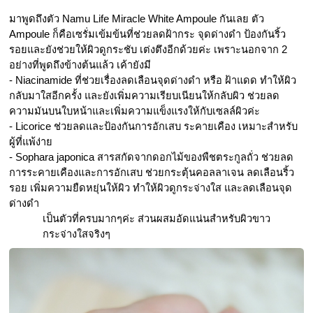
มาพูดถึงตัว Namu Life Miracle White Ampoule กันเลย ตัว 
Ampoule ก็คือเซรั่มเข้มข้นที่ช่วยลดฝ้ากระ จุดด่างดำ ป้องกันริ้ว
รอยและยังช่วยให้ผิวดูกระชับ เต่งตึงอีกด้วยค่ะ เพราะนอกจาก 2 
อย่างที่พูดถึงข้างต้นแล้ว เค้ายังมี 
- Niacinamide ที่ช่วยเรื่องลดเลือนจุดด่างดำ หรือ ฝ้าแดด ทำให้ผิว
กลับมาใสอีกครั้ง และยังเพิ่มความเรียบเนียนให้กลับผิว ช่วยลด
ความมันบนใบหน้าและเพิ่มความแข็งแรงให้กับเซลล์ผิวค่ะ
- Licorice ช่วยลดและป้องกันการอักเสบ ระคายเคือง เหมาะสำหรับ
ผู้ที่แพ้ง่าย
- Sophara japonica สารสกัดจากดอกไม้ของพืชตระกูลถั่ว ช่วยลด
การระคายเคืองและการอักเสบ ช่วยกระตุ้นคอลลาเจน ลดเลือนริ้ว
รอย เพิ่มความยืดหยุ่นให้ผิว ทำให้ผิวดูกระจ่างใส และลดเลือนจุด
ด่างดำ
เป็นตัวที่ครบมากๆค่ะ ส่วนผสมอัดแน่นสำหรับผิวขาว
กระจ่างใสจริงๆ