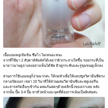
เนื้อแอมพลูเข้มข้น ซึมไว ไม่เหนอะหนะ 
จากที่ใช้มา 2 สัปดาห์สัมผัสได้เลยว่าผิวกระจ่างใสขึ้น รอยกระที่เป็น
มายาวนานดูจางลงอย่างเห็นได้ชัด ผิวดูกระชับและรูขุมขนดูเล็กลง 
ส่วนการใช้แอมพลูก็ง่ายมากค่ะ ให้กดหัวเพื่อให้แคปซูลวิตามีนซีตรง
กลางเปิดออก เขย่า 10 วินาทีให้ส่วนผสมวิตามินซีและฟลูเลอรีน 
และสารสกัดอื่นๆเข้ากัน ผสมกันสดๆด้วยคลิกนิ้วของเราเลย หลัง
จากนั้น ปั๊ม 3-4 ปั๊ม ทาทั่วหน้าและจุดที่ต้องการเน้นเป็นพิเศษค่ะ