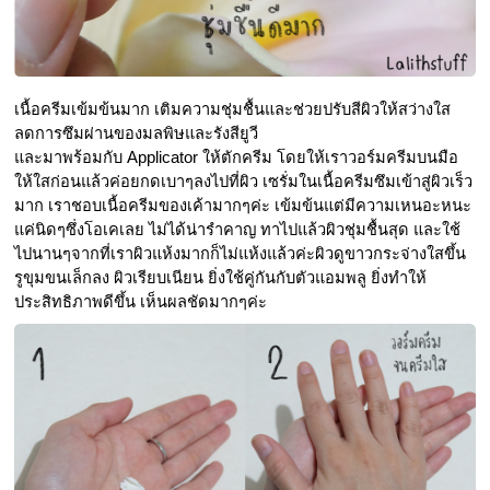
เนื้อครีมเข้มข้นมาก เติมความชุ่มชื้นและช่วยปรับสีผิวให้สว่างใส 
ลดการซึมผ่านของมลพิษและรังสียูวี 
และมาพร้อมกับ Applicator ให้ตักครีม โดยให้เราวอร์มครีมบนมือ
ให้ใสก่อนแล้วค่อยกดเบาๆลงไปที่ผิว เซรั่มในเนื้อครีมซึมเข้าสู่ผิวเร็ว
มาก เราชอบเนื้อครีมของเค้ามากๆค่ะ เข้มข้นแต่มีความเหนอะหนะ
แค่นิดๆซึ่งโอเคเลย ไม่ได้น่ารำคาญ ทาไปแล้วผิวชุ่มชื้นสุด และใช้
ไปนานๆจากที่เราผิวแห้งมากก็ไม่แห้งแล้วค่ะผิวดูขาวกระจ่างใสขึ้น 
รูขุมขนเล็กลง ผิวเรียบเนียน ยิ่งใช้คู่กันกับตัวแอมพลู ยิ่งทำให้
ประสิทธิภาพดีขึ้น เห็นผลชัดมากๆค่ะ