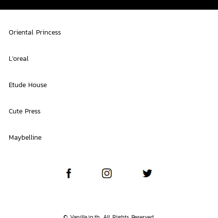
Oriental Princess
L'oreal
Etude House
Cute Press
Maybelline
© Vanilla.in.th. All Rights Reserved.