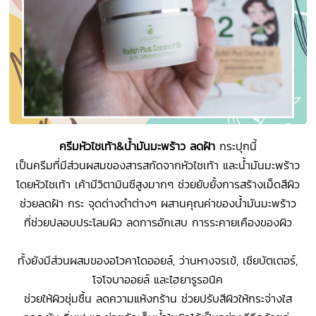
ครีมหัวไชเท้า&น้ำมันมะพร้าว ลดฝ้า
กระปุกนี้
เป็นครีมที่มีส่วนผสมของสารสกัดจากหัวไชเท้า และน้ำมันมะพร้าว
โดยหัวไชเท้า เค้ามีวิตามินซีสูงมากๆ ช่วยยับยั้งการสร้างเม็ดสีผิว
ช่วยลดฝ้า กระ จุดด่างดำต่างๆ ผสานคุณค่าของน้ำมันมะพร้าว
ที่ช่วยปลอบประโลมผิว ลดการอักเสบ การระคายเคืองของผิว
ทั้งยังมีส่วนผสมของอโวคาโดออยล์, ว่านหางจรเข้, เชียบัตเตอร์,
โจโจบาออยล์ และไฮยารูรอนิค
ช่วยให้ผิวชุ่มชื้น ลดความแห้งกร้าน ช่วยปรับสีผิวให้กระจ่างใส