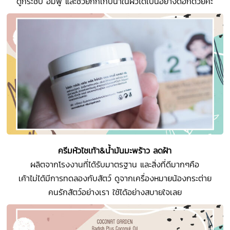
ดูกระชับ อิ่มฟู และช่วยกักเก็บน้ำในผิวได้เป็นอย่างดีอีกด้วยค่ะ
ครีมหัวไชเท้า&น้ำมันมะพร้าว ลดฝ้า
ผลิตจากโรงงานที่ได้รับมาตรฐาน และสิ่งที่ดีมากๆคือ
เค้าไม่ได้มีการทดลองกับสัตว์ ดูจากเครื่องหมายน้องกระต่าย
คนรักสัตว์อย่างเรา ใช้ได้อย่างสบายใจเลย