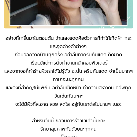
อย่างที่เกริ่นมาในตอนต้น ว่าเแสงแดดคือตัวการที่ทำให้เกิดฝ้า กระ
และจุดด่างดำต่างๆ
ก่อนออกจากบ้านทุกครั้ง อย่าลืมทาครีมกันแดดเด็ดขาด
หรือแม้แต่การนั่งทำงานหน้าคอมพิวเตอร์
แสงจากจอก็ทำร้ายผิวเราได้ไม่รู้ตัว ฉะนั้น ครีมกันแดด จำเป็นมากๆ
ทาเถอะนะทุกคน
และสิ่งที่สำคัญไม่แพ้กัน อย่าลืมเช็ดหน้า ทำความสะอาดเมคอัพทุก
วันเช่นกันนะคะ
จะได้มีผิวที่สะอาด สวย สดใส อยู่กับเราต่อไปนานๆ เนอะ
สำหรับวันนี้ ขอจบการรีวิวไว้เท่านี้นะคะ
รักษาสุขภาพกันด้วยนะทุกคน
บ๊ายบาย