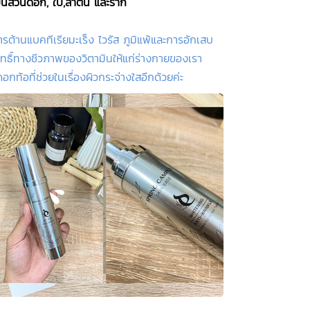
เป็นส่วนดอก, ใบ,ลำต้น และราก
ิการต้านแบคทีเรียมะเร็ง ไวรัส ภูมิแพ้และการอักเสบ
ฤทธิ์ทางชีวภาพของวิตามินให้แก่ร่างกายของเรา
ท้อที่ช่วยในเรื่องผิวกระจ่างใสอีกด้วยค่ะ