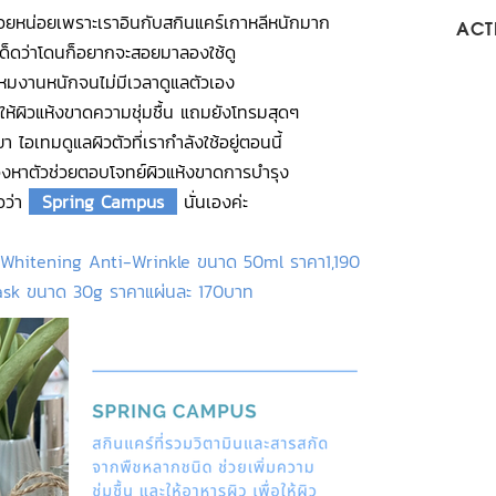
ีบ่อยหน่อยเพราะเราอินกับสกินแคร์เกาหลีหนักมาก
ACTI
่าเด็ดว่าโดนก็อยากจะสอยมาลองใช้ดู
ี้โหมงานหนักจนไม่มีเวลาดูแลตัวเอง
ำให้ผิวแห้งขาดความชุ่มชื้น แถมยังโทรมสุดๆ
า ไอเทมดูแลผิวตัวที่เรากำลังใช้อยู่ตอนนี้
งมองหาตัวช่วยตอบโจทย์ผิวแห้งขาดการบำรุง
่อว่า
Spring Campus
นั่นเองค่ะ
 Whitening Anti-Wrinkle ขนาด 50ml ราคา1,190
ask ขนาด 30g ราคาแผ่นละ 170บาท