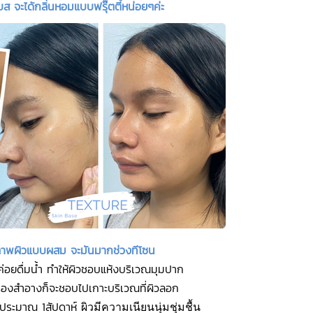
บส จะได้กลิ่นหอมแบบฟรุ๊ตตี้หน่อยๆค่ะ
สภาพผิวแบบผสม จะมันมากช่วงทีโซน
ม่ค่อยดื่มน้ำ ทำให้ผิวชอบแห้งบริเวณมุมปาก
รื่องสำอางก็จะชอบไปเกาะบริเวณที่ผิวลอก
าประมาณ 1สัปดาห์
ผิวมีความเนียนนุ่มชุ่มชื้น