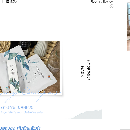
s
|
10 รีวิว
Room :
Review
ันยองงง กันอีกแล้วค่า