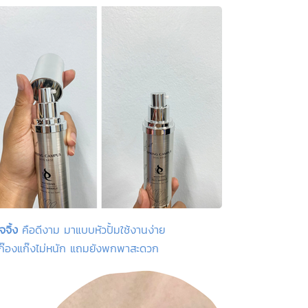
จิ้ง
คือดีงาม มาแบบหัวปั้มใช้งานง่าย
ม่ก๊องแก๊งไม่หนัก แถมยังพกพาสะดวก