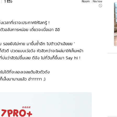
|
1 รีวิว
Room :
Review
ึงเวลาที่เราจะประกาศให้โลกรู้ !
ัวอลังการหน่อย เดี๋ยวจะเบื่อเอา อิอิ
ิม รอยยังไม่หาย มาขึ้นซ้ำอีก ไปต้าวบ้าเอ้ยยย ‘
ก็ตัวดี ปวดแบบเว่อวัง หัวสิวกว่าจะโผล่มาให้เห็นหน้า
่นว่าสิวไม่ขึ้นเลย ดีจัง ไม่กี่วันก็ขึ้นมา Say hi !
ม่ได้ที่จะลองเจลแต้มสิวตัวดัง
้นก็เล็งมานานแล้ว ฮ่าาาาาา ;)