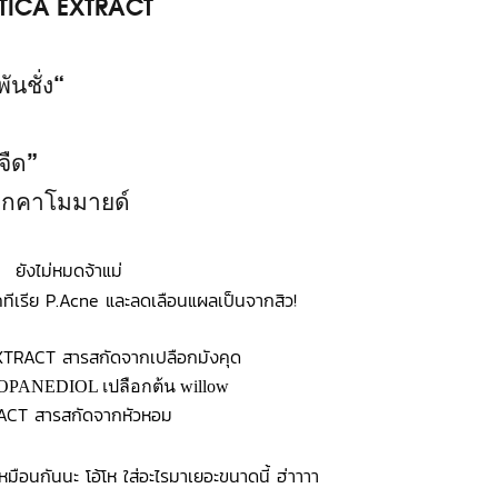
ATICA EXTRACT
ชั่ง“
จืด”
กคาโมมายด์
ยังไม่หมดจ้าแม่
แบคทีเรีย P.Acne และลดเลือนแผลเป็นจากสิว!
RACT สารสกัดจากเปลือกมังคุด
ANEDIOL เปลือกต้น willow
ACT สารสกัดจากหัวหอม
เหมือนกันนะ โอ้โห ใส่อะไรมาเยอะขนาดนี้ ฮ่าาาา