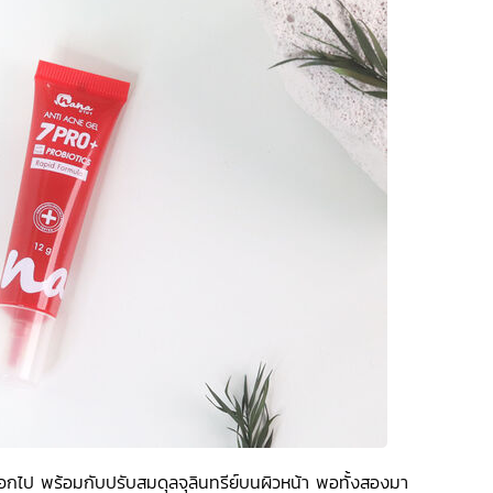
ีออกไป พร้อมกับปรับสมดุลจุลินทรีย์บนผิวหน้า พอทั้งสองมา