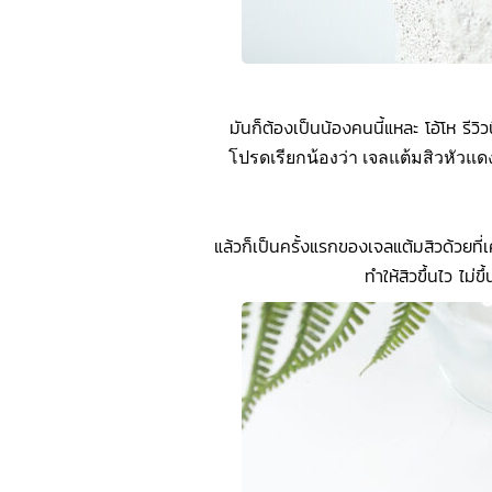
มันก็ต้องเป็นน้องคนนี้แหละ โอ้โห รีวิว
โปรดเรียกน้องว่า เจลแต้มสิวหัวแ
แล้วก็เป็นครั้งแรกของเจลแต้มสิวด้วยที
ทำให้สิวขึ้นไว ไม่ข