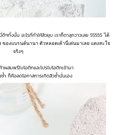
นี่ดีๆทั้งนั้น อะไรที่ทำให้สิวยุบ เราก็ตาลุกวาวเลย 55555
ได้
ดง ของแบรนด์นานา ตัวหลอดเค้านี่เด่นมาเลย แดงสะใจ
จริงๆ
่เค้าผสมพรีไบโอติกและโปรไบโอติกเข้ามา
ึ้นซ้ำ ก็คือลดโอกาสการเกิดสิวซ้ำนั่นเอง