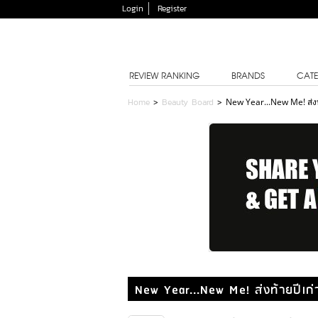
Login
Register
REVIEW RANKING
BRANDS
CATE
Home
>
Beauty Board
>
New Year...New Me! ส่งท้
New Year...New Me! ส่งท้ายปีเก่า