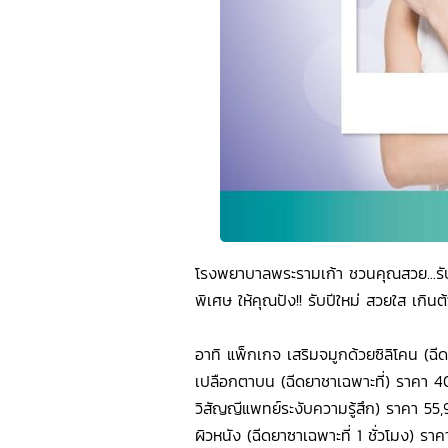
โรงพยาบาลพระรามเก้า ชวนคุณสวย...รั
พิเศษ ให้คุณปัง!! รับปีใหม่ สวยใส เกิน
อาทิ แพ็กเกจ เสริมจมูกด้วยซิลิโคน (ฉ
เปลือกตาบน (ฉีดยาชาเฉพาะที่) ราคา 
วิสัญญีแพทย์ระงับความรู้สึก) ราคา 55,
ผิวหนัง (ฉีดยาซาเฉพาะที่ 1 ชั่วโมง)