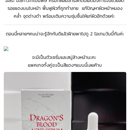
อิสระ มลภาวะที่เป็นพิษ ครีมที่ผสมสารสกัดเลือดมังการจึงช่วยลด
รอยแดงบนใบหน้า ฟื้นฟูผิวที่ถูกทำลาย แก้ปัญหาผิวหน้าหมอง
คล้ำ จุดด่างดำ พร้อมเติมความชุ่มชื้นให้แก่ผิวอีกด้วยค่ะ
ตอนนี้หลายๆคนน่าจะรู้จักกันดีแล้วฝ้ายพาไปดู 2 ไอเทมวันนี้กันค่ะ
จะมีเป็นตัวเซรั่มและสบู่ล้างหน้านะคะ
แพคเกจทั้งคู่จะเป็นสีแดงๆแบบนี้เลยค้าบ