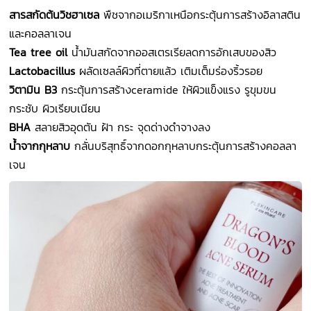
สารสกัดต้นวิชฮาเซล
พืชจากอเมริกาเหนือกระตุ้นการสร้างอิลาสติน
และคอลลาเจน
Tea tree oil
น้ํามันสกัดจากออสเตรเรียลดการอักเสบของสิว
Lactobacillus
ผลัดเซลล์ผิวที่ตายแล้ว เติมเต็มร่องริ้วรอย
วิตามิน B3
กระตุ้นการสร้างceramide ให้ผิวแข็งแรง รูขุมขน
กระชับ ผิวเรียบเนียน
BHA
สลายสิวอุดตัน ฝ้า กระ จุดด่างดําจางลง
น้ําจากกุหลาบ
กลั่นบริสุทธิ์จากดอกกุหลาบกระตุ้นการสร้างคอลลา
เจน