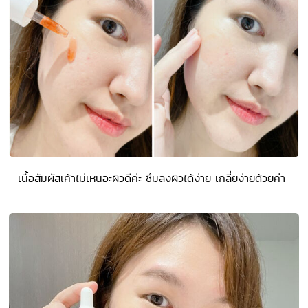
เนื้อสัมผัสเค้าไม่เหนอะผิวดีค่ะ ซึมลงผิวได้ง่าย เกลี่ยง่ายด้วยค่า