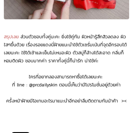
สรุปเลย
ส่วนตัวชอบทั้งคู่นะคะ ยิ่งใช้คู่กัน ผิวหน้ารู้สึกสิวลดลง ผิว
ใสๆขึ้นด้วย เรื่องรอยแดงนี่ฝ้ายแนะนำใช้ตัวเซรั่มเน้นที่จุดอีกรอบได้
เลยนะคะ ใช้ได้เช้าและเย็นไม่เหนอะผิว ตัวสบู่ก็ล้างได้สะอาด กลิ่นก็
หอมติดผิว ชอบมากค่า ราคาทั้งคู่นี้ก็น่ารัก น่าใช้ค่ะ
ใครที่อยากลองสามารถหาซื้อได้เลยนะคะ
ที่ line : @prcdailyskin ตอนนี้เห็นว่ามีโปรโมชั่นอยู่ด้วยค่า
ครั้งหน้าฝ้ายมีไอเทมอะไรมาแนะนำอีกอย่าลืมติดตามกันน้าค้า ><