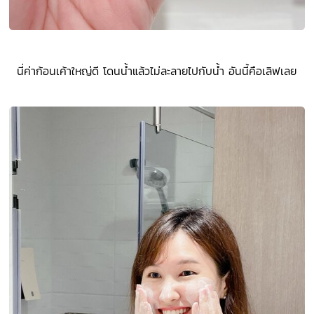
นี่ค่าก้อนเค้าใหญ่ดี โดนน้ำแล้วไม่ละลายไปกับน้ำ อันนี้คือเลิฟเลย