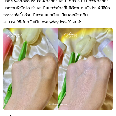
มากๆ พอทดสอบระหว่างข้างที่ทาเเละไม่ได้ทา จะเห็นได้ว่าข้างทีทา
มาความผิวโกล์ว ฉ่ำเเละเนียนกว่าข้างที่ไม่ได้ทาเเถมยังประบให้สีผิว
กระจ่างใสขึ้นด้วย มีความสมูทเรียบเนียนดุจผ้าซาติน
สามารถใช้ได้ทุกวันเป็น everyday lookได้เลยค่ะ