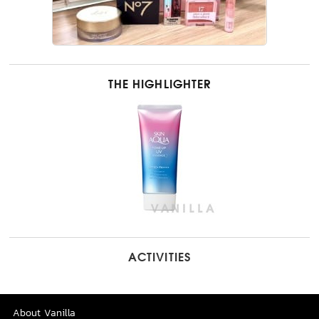
THE HIGHLIGHTER
ACTIVITIES
About Vanilla