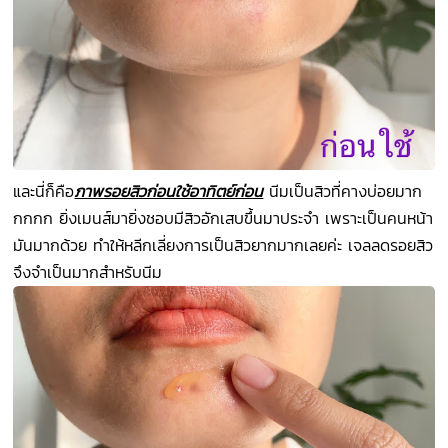
และนี่ก็คือ
ภาพรอยสิวก่อนใช้อาทิตย์ก่อน
นีมเป็นสิวที่คางบ่อยมาก
กกกก ยิ่งเมนส์มายิ่งชอบมีสิวอักเสบขึ้นมาประจำ เพราะเป็นคนหน้า
มันมากด้วย ทำให้หลีกเลี่ยงการเป็นสิวยากมากเลยค่ะ เจลลดรอยสิว
จึงจำเป็นมากสำหรับนีม