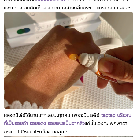
แพง ๆ ความคิดเห็นส่วนตัวนีมคล้ายกลิ่นกระเป๋าแบรนด์เนมเลยค่ะ
หลอดนึงใช้ได้นานมากเลยนะทุกคน เพราะนีมแค่ใช้
taptap บริเวณ
ที่เป็นรอยดำ รอยแดง รอยแผลเป็นจากสิว
แค่นั้นเองค่ะ พกพาใส่
กระเป๋าไปไหนมาไหนก็สะดวกสุด ๆ