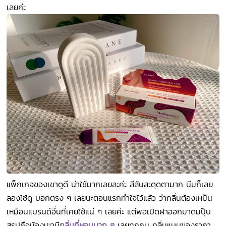
เลยค่ะ
แพ็กเกจของเขาดูดี น่าใช้มากเลยละค่ะ สีสันสะดุดตามาก นีมก็เลย
ลองใช้ดู บอกตรง ๆ เลยนะตอนแรกทำใจไว้แล้ว ว่ากลิ่นต้องเหม็น
เหมือนแบรนด์อื่นที่เคยใช้แน่ ๆ เลยค่ะ แต่พอเปิดฝาออกมาดมปุ๊บ
สรุปคือน้องเขามี
กลิ่นที่หอมมาก ๆ
เลยทุกคน กลิ่นแบบของราคา