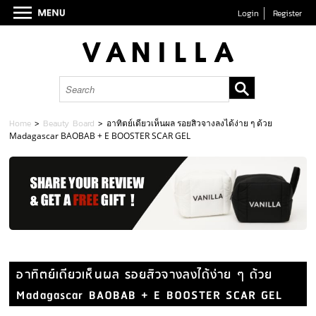
Login
Register
Home
>
Beauty Board
>
อาทิตย์เดียวเห็นผล รอยสิวจางลงได้ง่าย ๆ ด้วย
Madagascar BAOBAB + E BOOSTER SCAR GEL
อาทิตย์เดียวเห็นผล รอยสิวจางลงได้ง่าย ๆ ด้วย
Madagascar BAOBAB + E BOOSTER SCAR GEL