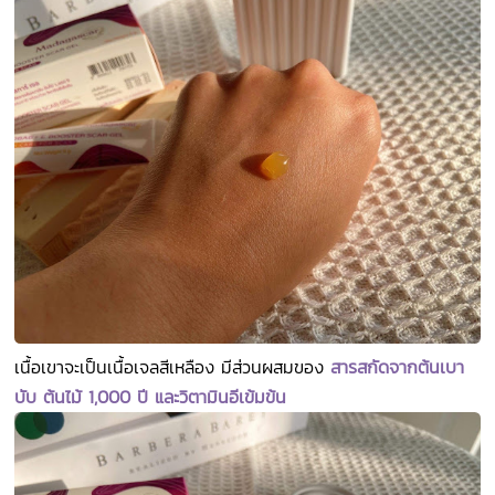
เนื้อเขาจะเป็นเนื้อเจลสีเหลือง มีส่วนผสมของ
สารสกัดจากต้นเบา
บับ ต้นไม้ 1,000 ปี และวิตามินอีเข้มข้น