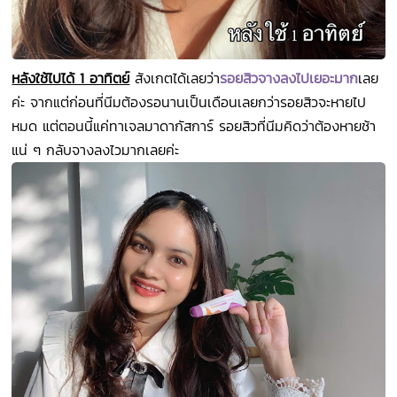
หลังใช้ไปได้ 1 อาทิตย์
สังเกตได้เลยว่า
รอยสิวจางลงไปเยอะมาก
เลย
ค่ะ จากแต่ก่อนที่นีมต้องรอนานเป็นเดือนเลยกว่ารอยสิวจะหายไป
หมด แต่ตอนนี้แค่ทาเจลมาดากัสการ์ รอยสิวที่นีมคิดว่าต้องหายช้า
แน่ ๆ กลับจางลงไวมากเลยค่ะ