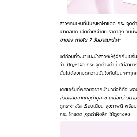
สาวๆคนไหนที่มีปัญหาฝ้าแดด กระ จุดด่
เข้าคลินิก เสียค่าใช้จ่ายในราคาสูง วันนี
จางลง ภายใน 7 วันมาแนะนำ
ค่ะ
แต่ก่อนที่จะมาแนะนำสาวๆให้รู้จักกับเ
ว่า…ปัญหาฝ้า กระ จุดด่างดำนั้นไม่สาม
นั้นไม่ต้องหมดความมั่นใจกันไปนะคะทุก
โดยเซรั่มที่พลอยอยากนำมาต่อก็คือ พอนด
ส่วนผสมจากกลูต้าบูส-ซี เหนือกว่าวิตามิ
ดูกระจ่างใส เรียบเนียน สุขภาพดี พร้อ
กระ ฝ้าแดด ,จุดดำฝังลึก ให้ดูจางลง