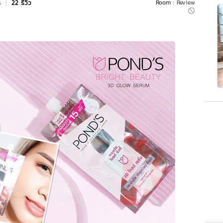
s
|
22 รีวิว
Room :
Review