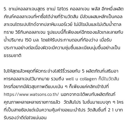
5.
ชาเม่คอลลาเจนสูตร ชาเม่ ไฮโดร คอลลาเจน พลัส อีกหนึ่งผลิต
ภัณฑ์คอลลาเจนที่หาซื้อได้ง่ายที่ร้านวัตสัน มีส่วนผสมหลักเป็นคอล
ลาเจนไตรเปปไทด์จากปลาหิมะนอร์เวย์ ไม่มีไขมันและไม่เติมน้ำตาล
ทราย วิธีกินคอลลาเจน รูปแบบนี้ก็เพียงแค่ฉีกซองแล้วเทละลายกับ
น้ำปริมาณ 150 มล. โดยให้รับประทานตอนที่ท้องว่าง เมื่อรับ
ประทานอย่างต่อเนื่องผิวจะมีความชุ่มชื้นและเนียนนุ่มขึ้นอย่างเป็น
ธรรมชาติ
ไปให้สุดแล้วหยุดที่ผิวกระจ่างใสไร้ริ้วรอยกับ 5 ผลิตภัณฑ์เสริมอา
หารคอลลาเจนไว้มากมาย รวมถึง
well u collagen ก็มีในวัตสัน
ใครที่อยากมีผิวสุขภาพดีแบบเน้น ๆ ก็เพียงแค่คลิกเข้าไปที่
https://www.watsons.co.th/
นอกจากจะได้พบกับผลิตภัณฑ์
คุณภาพหลายหลายรายการแล้ว วัตสันโปร โมชั่นมาแบบจุก ๆ ใคร
ที่เป็นสายช้อปแต่เน้นความคุ้มค่าขอแนะนำโปร วัตสันชิ้นที่ 2 1 บาท
รับรองว่าดีต่อใจแน่นอน