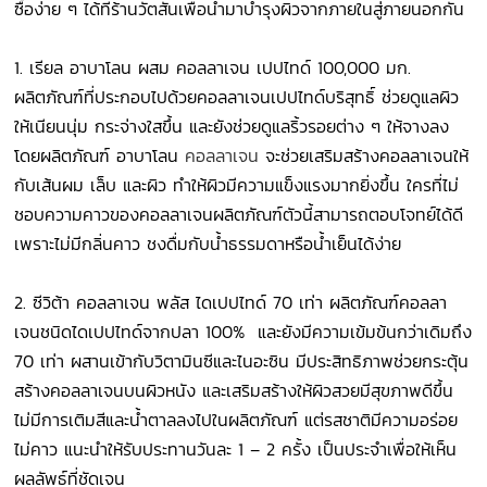
ซื้อง่าย ๆ ได้ที่ร้านวัตสันเพื่อนำมาบำรุงผิวจากภายในสู่ภายนอกกัน
1. เรียล อาบาโลน ผสม คอลลาเจน เปปไทด์ 100,000 มก.
ผลิตภัณฑ์ที่ประกอบไปด้วยคอลลาเจนเปปไทด์บริสุทธิ์ ช่วยดูแลผิว
ให้เนียนนุ่ม กระจ่างใสขึ้น และยังช่วยดูแลริ้วรอยต่าง ๆ ให้จางลง
โดยผลิตภัณฑ์ อาบาโลน
คอลลาเจน
จะช่วยเสริมสร้างคอลลาเจนให้
กับเส้นผม เล็บ และผิว ทำให้ผิวมีความแข็งแรงมากยิ่งขึ้น ใครที่ไม่
ชอบความคาวของคอลลาเจนผลิตภัณฑ์ตัวนี้สามารถตอบโจทย์ได้ดี
เพราะไม่มีกลิ่นคาว ชงดื่มกับน้ำธรรมดาหรือน้ำเย็นได้ง่าย
2.
ซีวิต้า คอลลาเจน พลัส ไดเปปไทด์ 70 เท่า ผลิตภัณฑ์คอลลา
เจนชนิดไดเปปไทด์จากปลา 100% และยังมีความเข้มข้นกว่าเดิมถึง
70 เท่า ผสานเข้ากับวิตามินซีและไนอะซิน มีประสิทธิภาพช่วยกระตุ้น
สร้างคอลลาเจนบนผิวหนัง และเสริมสร้างให้ผิวสวยมีสุขภาพดีขึ้น
ไม่มีการเติมสีและน้ำตาลลงไปในผลิตภัณฑ์ แต่รสชาติมีความอร่อย
ไม่คาว แนะนำให้รับประทานวันละ 1 – 2 ครั้ง เป็นประจำเพื่อให้เห็น
ผลลัพธ์ที่ชัดเจน