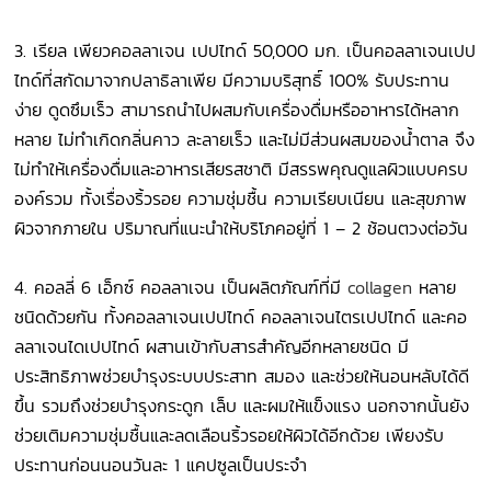
3.
เรียล เพียวคอลลาเจน เปปไทด์ 50,000 มก. เป็นคอลลาเจนเปป
ไทด์ที่สกัดมาจากปลาธิลาเพีย มีความบริสุทธิ์ 100% รับประทาน
ง่าย ดูดซึมเร็ว สามารถนำไปผสมกับเครื่องดื่มหรืออาหารได้หลาก
หลาย ไม่ทำเกิดกลิ่นคาว ละลายเร็ว และไม่มีส่วนผสมของน้ำตาล จึง
ไม่ทำให้เครื่องดื่มและอาหารเสียรสชาติ มีสรรพคุณดูแลผิวแบบครบ
องค์รวม ทั้งเรื่องริ้วรอย ความชุ่มชื้น ความเรียบเนียน และสุขภาพ
ผิวจากภายใน ปริมาณที่แนะนำให้บริโภคอยู่ที่ 1 – 2 ช้อนตวงต่อวัน
4.
คอลลี่ 6 เอ็กซ์ คอลลาเจน เป็นผลิตภัณฑ์ที่มี
collagen
หลาย
ชนิดด้วยกัน ทั้งคอลลาเจนเปปไทด์ คอลลาเจนไตรเปปไทด์ และคอ
ลลาเจนไดเปปไทด์ ผสานเข้ากับสารสำคัญอีกหลายชนิด มี
ประสิทธิภาพช่วยบำรุงระบบประสาท สมอง และช่วยให้นอนหลับได้ดี
ขึ้น รวมถึงช่วยบำรุงกระดูก เล็บ และผมให้แข็งแรง นอกจากนั้นยัง
ช่วยเติมความชุ่มชื้นและลดเลือนริ้วรอยให้ผิวได้อีกด้วย เพียงรับ
ประทานก่อนนอนวันละ 1 แคปซูลเป็นประจำ