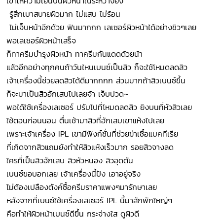
เขาให้ความเย็นบนผิวหน้าในระหว่างยิง
รู้สึกเบาสบายผิวมาก ไม่แสบ ไม่ร้อน
ไม่เจ็บหน้าอีกด้วย ฟินมากกก เลเซอร์ผิวหน้าได้อย่างชิวๆเลย
พอเลเซอร์ผิวหน้าเสร็จ
ก็ทาครีมบำรุงผิวหน้า ทาครีมกันแดดด้วยน้า
แล้วอีกอย่างทุกคนถ้าวันไหนเบนซ์เป็นสิว ก็จะใช้โหมดลดสิว
เจ้าเครื่องนี้ช่วยลดสิวได้ดีมากกกก ส่วนมากถ้าสิวเบนซ์ขึ้น
ก็จะมาเป็นสิวอักเสบไปเลยจ้า เจ็บปวด~
พอได้ใช้เครื่องเลเซอร์ ปรับไปที่โหมดลดสิว ยิงบนที่หัวสิวเลย
ใช้ตอนก่อนนอน ตื่นเช้ามาสิวที่อักเสบเขาแห้งไปเลย
เพราะเจ้าเครื่อง IPL เขามีฟังก์ชั่นที่ช่วยฆ่าเชื้อแบคทีเรีย
ที่เกิดจากสิวแถมยังทำให้สิวแห้งเร็วมาก รอยสิวจางลด
ใครที่เป็นสิวอักเสบ สิวหัวหนอง สิวอุดตัน
เบนซ์ขอบอกเลย เจ้าเครื่องนี้ปัง เอาอยู่จริง
ไม่ต้องเปลืองตังค์ซื้อครีมราคาแพงๆมารักษาเลย
หลังจากที่เบนซ์ใช้เครื่องเลเซอร์ IPL นี้มาสักพักใหญ่ๆ
คือทำให้ผิวหน้าเบนซ์ดีขึ้น กระจ่างใส ดูผิวดี