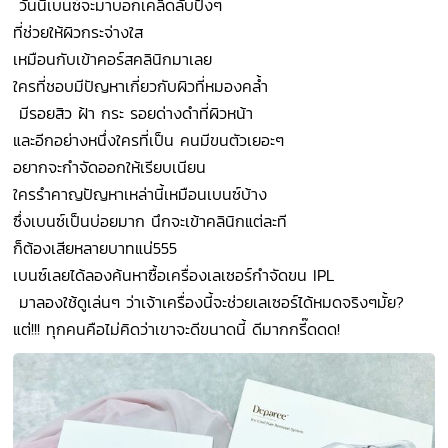
วันนี้เบนซ์จะมาบอกเคล็ดลับปังๆ
ที่ช่วยให้ผิวกระจ่างใส
เหมือนกับเข้าคอร์สคลินิกมาเลย
ใครที่ชอบมีปัญหาเกี่ยวกับผิวที่หมองคล้ำ
มีรอยสิว ฝ้า กระ รอยด่างดำที่ผิวหน้า
และอีกอย่างหนึ่งใครที่เป็น คนมีขนตัวเยอะๆ
อยากจะกำจัดออกให้เรียบเนียน
ใครรำคาญปัญหาเหล่านี้เหมือนเบนซ์บ้าง
ซึ่งเบนซ์เป็นบ่อยมาก นึกจะเข้าคลินิกแต่ละที
ก็ต้องเสียหลายบาทแน่555
เบนซ์เลยได้ลองค้นหาซื้อเครื่องเลเซอร์กำจัดขน IPL
มาลองใช้ดูเล่นๆ ว่าเจ้าเครื่องนี้จะช่วยเลเซอร์ได้หมดจริงๆมั้ย?
แต่!!! ทุกคนคือไม่คิดว่าเขาจะดีขนาดนี้ ดีมากกรี๊ดดด!