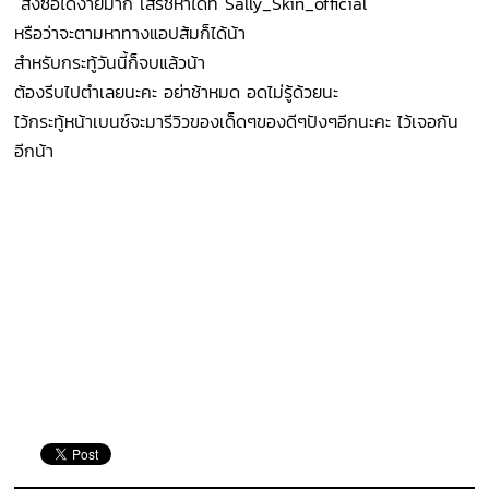
สั่งซื้อได้ง่ายมาก เสิร์ชหาได้ที่ Sally_Skin_official
หรือว่าจะตามหาทางแอปส้มก็ได้น้า
สำหรับกระทู้วันนี้ก็จบแล้วน้า
ต้องรีบไปตำเลยนะคะ อย่าช้าหมด อดไม่รู้ด้วยนะ
ไว้กระทู้หน้าเบนซ์จะมารีวิวของเด็ดๆของดีๆปังๆอีกนะคะ ไว้เจอกัน
อีกน้า